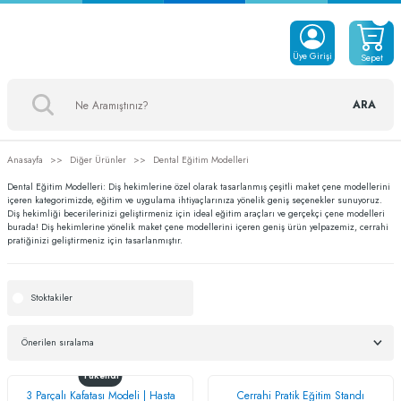
Üye Girişi
Sepet
ARA
Anasayfa
Diğer Ürünler
Dental Eğitim Modelleri
Dental Eğitim Modelleri: Diş hekimlerine özel olarak tasarlanmış çeşitli maket çene modellerini
içeren kategorimizde, eğitim ve uygulama ihtiyaçlarınıza yönelik geniş seçenekler sunuyoruz.
Diş hekimliği becerilerinizi geliştirmeniz için ideal eğitim araçları ve gerçekçi çene modelleri
burada! Diş hekimlerine yönelik maket çene modellerini içeren geniş ürün yelpazemiz, cerrahi
pratiğinizi geliştirmeniz için tasarlanmıştır.
Stoktakiler
Tükendi
3 Parçalı Kafatası Modeli | Hasta
Cerrahi Pratik Eğitim Standı