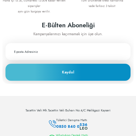
Hafta içi 15.30, cumartesi 13.00'e kadar verilen
Tüm ürünlerde kredi kartlarına
siparişler
vade farksız 3 taksit
aynı gün kargoya verilir.
E-Bülten Aboneliği
Kampanyalarımızı kaçırmamak için üye olun.
Kaydol
Tacettin Veli Mh.Tacettin Veli Bulvarı No:4/C Melikgazi Kayseri
Tüketici Danışma Hattı
536
0850 840 0
LEO
WhatsApp Destek Hattı