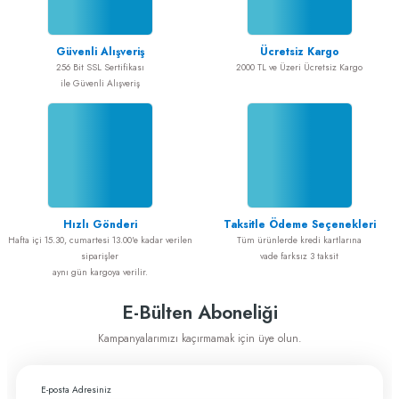
Güvenli Alışveriş
Ücretsiz Kargo
256 Bit SSL Sertifikası
2000 TL ve Üzeri Ücretsiz Kargo
ile Güvenli Alışveriş
Hızlı Gönderi
Taksitle Ödeme Seçenekleri
Hafta içi 15.30, cumartesi 13.00'e kadar verilen
Tüm ürünlerde kredi kartlarına
siparişler
vade farksız 3 taksit
aynı gün kargoya verilir.
E-Bülten Aboneliği
Kampanyalarımızı kaçırmamak için üye olun.