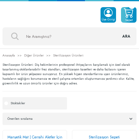
Üye Girişi
Sepet
ARA
Anasayfa
Diğer Ürünler
Sterilizasyon Ürünleri
Sterilizasyon Ürünleri: Diş hekimlerinin profesyonel ihtiyaçlarını karşılamak için özel olarak
tasarlanmış otoklavlanabilir frez standları, sterilizasyon kasetleri ve daha fazlasını içeren
kapsamlı bir ürün yelpazesi sunuyoruz. En yüksek hijyen standartlarına uyan ürünlerimiz,
hastaların sağlığını korumanıza ve steril çalışma ortamları oluşturmanıza yardımcı olur. Kalite,
güvenilirlik ve uzun ömürlü ürünler için doğru adres.
Stoktakiler
Manyetik Mat | Cerrahi Aletler İçin
Sterilizasyon Sepeti