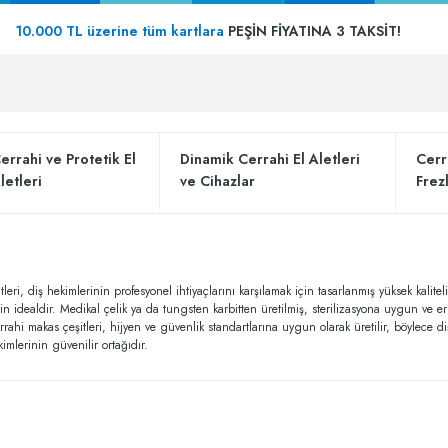
10.000 TL üzerine tüm kartlara
PEŞİN FİYATINA 3 TAKSİT!
errahi ve Protetik El
Dinamik Cerrahi El Aletleri
Cerr
letleri
ve Cihazlar
Frez
leri, diş hekimlerinin profesyonel ihtiyaçlarını karşılamak için tasarlanmış yüksek kalit
in idealdir. Medikal çelik ya da tungsten karbitten üretilmiş, sterilizasyona uygun ve
rrahi makas çeşitleri, hijyen ve güvenlik standartlarına uygun olarak üretilir, böylece d
imlerinin güvenilir ortağıdır.