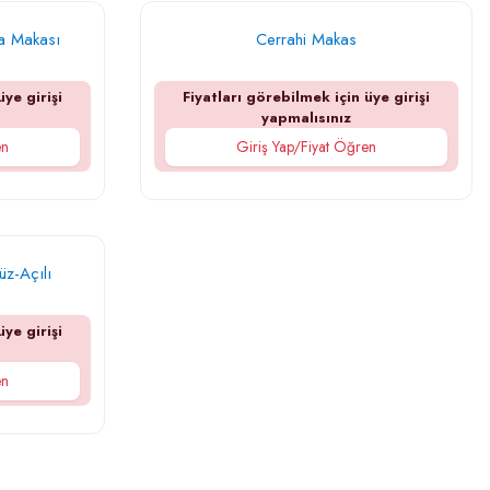
ma Makası
Cerrahi Makas
üye girişi
Fiyatları görebilmek için üye girişi
yapmalısınız
en
Giriş Yap/Fiyat Öğren
z-Açılı
üye girişi
en