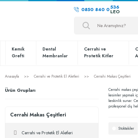
536
0850 840 0
LEO
Kemik
Dental
Cerrahi ve
C
Grefti
Membranlar
Protetik Kitler
A
Anasayfa
Cerrahi ve Protetik El Aletleri
Cerrahi Makas Çeşitleri
Ürün Grupları
Cerrahi makas çeşit
kesimler yapmak iç
keskinlik sunar. Ce
profesyonel diş hek
Cerrahi Makas Çeşitleri
Stoktakiler
Cerrahi ve Protetik El Aletleri