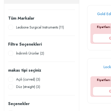
Gold Edg
Tüm Markalar
Fiyatları
Leobone Surgical Instruments (11)
G
Filtre Seçenekleri
İndirimli Ürünler (2)
Lock
makas tipi seçiniz
Açılı (curved) (3)
Fiyatları
Düz (straight) (3)
G
Seçenekler