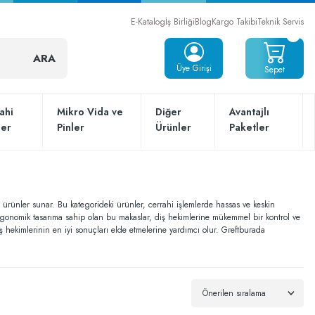
E-Katalog
İş Birliği
Blog
Kargo Takibi
Teknik Servis
ARA
Üye Girişi
Sepet
ahi
Mikro Vida ve
Diğer
Avantajlı
ler
Pinler
Ürünler
Paketler
eli ürünler sunar. Bu kategorideki ürünler, cerrahi işlemlerde hassas ve keskin
 ergonomik tasarıma sahip olan bu makaslar, diş hekimlerine mükemmel bir kontrol ve
iş hekimlerinin en iyi sonuçları elde etmelerine yardımcı olur. Greftburada