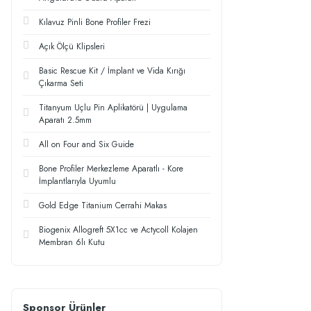
Kılavuz Pinli Bone Profiler Frezi
Açık Ölçü Klipsleri
Basic Rescue Kit / İmplant ve Vida Kırığı
Çıkarma Seti
Titanyum Uçlu Pin Aplikatörü | Uygulama
Aparatı 2.5mm
All on Four and Six Guide
Bone Profiler Merkezleme Aparatlı - Kore
İmplantlarıyla Uyumlu
Gold Edge Titanium Cerrahi Makas
Biogenix Allogreft 5X1cc ve Actycoll Kolajen
Membran 6lı Kutu
Sponsor Ürünler