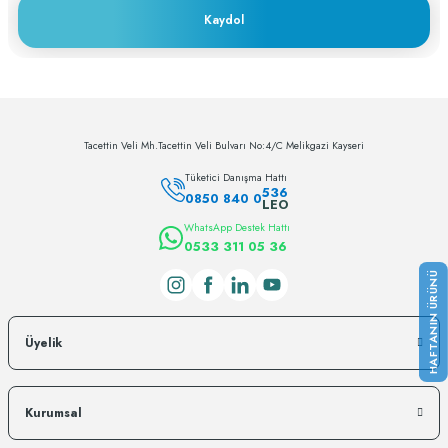
Kaydol
Fiyatları görebilmek için üye girişi yapmalısınız
Giriş Yap/Fiyat Öğren
Tükendi
Leobone Mikro Makas Düz-Açılı
Tacettin Veli Mh.Tacettin Veli Bulvarı No:4/C Melikgazi Kayseri
Fiyatları görebilmek için üye girişi yapmalısınız
Tüketici Danışma Hattı
Giriş Yap/Fiyat Öğren
536
0850 840 0
LEO
WhatsApp Destek Hattı
0533 311 05 36
Üyelik
Kurumsal