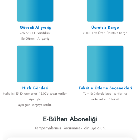
Güvenli Alışveriş
Ücretsiz Kargo
256 Bit SSL Sertifikası
2000 TL ve Üzeri Ücretsiz Kargo
ile Güvenli Alışveriş
Hızlı Gönderi
Taksitle Ödeme Seçenekleri
Hafta içi 15.30, cumartesi 13.00'e kadar verilen
Tüm ürünlerde kredi kartlarına
siparişler
vade farksız 3 taksit
aynı gün kargoya verilir.
E-Bülten Aboneliği
Kampanyalarımızı kaçırmamak için üye olun.