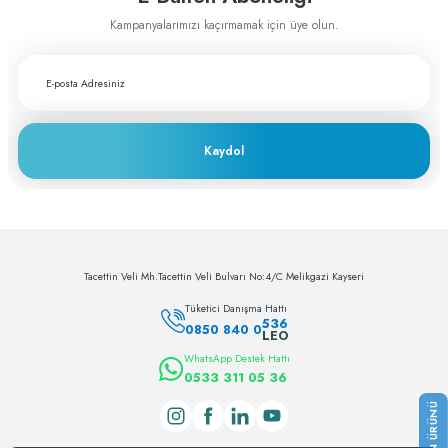
Fiyat ve performans için çok teşekkürler
Kampanyalarımızı kaçırmamak için üye olun.
A... A... | 29/11/2023
Greftburada çok profesyonel bir şirket bu
sektörün lokomotifi olabilecek potansiyele
sahip
Kaydol
c... h... | 28/11/2023
Deneyimini Paylaş
Tacettin Veli Mh.Tacettin Veli Bulvarı No:4/C Melikgazi Kayseri
Tüketici Danışma Hattı
536
0850 840 0
LEO
WhatsApp Destek Hattı
0533 311 05 36