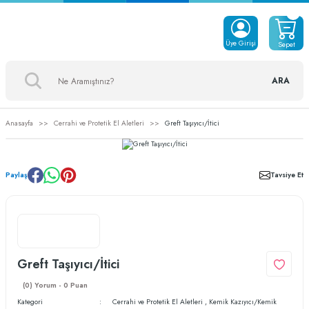
Üye Girişi
Sepet
ARA
Anasayfa
Cerrahi ve Protetik El Aletleri
Greft Taşıyıcı/İtici
Paylaş
Tavsiye Et
Greft Taşıyıcı/İtici
(0) Yorum - 0 Puan
Kategori
Cerrahi ve Protetik El Aletleri
,
Kemik Kazıyıcı/Kemik