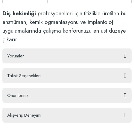
Diş hekimliği
profesyonelleri için titizlikle üretilen bu
enstrüman, kemik ogmentasyonu ve implantoloji
uygulamalarında çalışma konforunuzu en üst düzeye
çıkarır.
Yorumlar
Taksit Seçenekleri
Bu ürüne ilk yorumu siz yapın!
Önerileriniz
Yorum Yaz
Bu ürünün fiyat bilgisi, resim, ürün açıklamalarında ve diğer konularda
Alışveriş Deneyimi
yetersiz gördüğünüz noktaları öneri formunu kullanarak tarafımıza
iletebilirsiniz.
Görüş ve önerileriniz için teşekkür ederiz.
ufak bir kaç isteğim oldu ve hemen