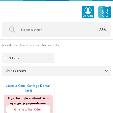
Üye Girişi
Sepet
ARA
Anasayfa
Kemik Grefti
Kıkırdak Greftleri
Stoktakiler
Maxxeus Costal Cartilage Kıkırdak
Grefti
Fiyatları görebilmek için
üye girişi yapmalısınız
Giriş Yap/Fiyat Öğren