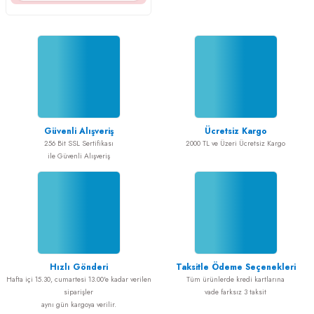
Güvenli Alışveriş
Ücretsiz Kargo
256 Bit SSL Sertifikası
2000 TL ve Üzeri Ücretsiz Kargo
ile Güvenli Alışveriş
Hızlı Gönderi
Taksitle Ödeme Seçenekleri
Hafta içi 15.30, cumartesi 13.00'e kadar verilen
Tüm ürünlerde kredi kartlarına
siparişler
vade farksız 3 taksit
aynı gün kargoya verilir.