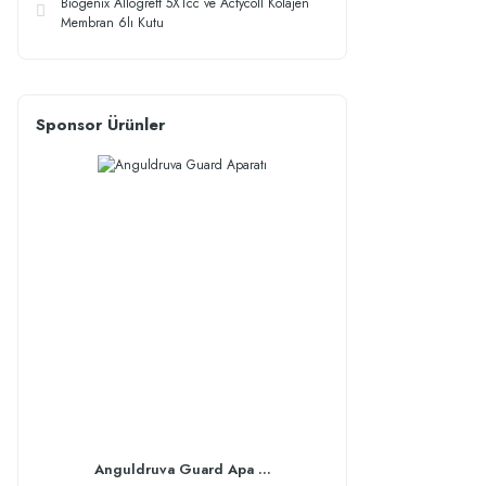
Biogenix Allogreft 5X1cc ve Actycoll Kolajen
Membran 6lı Kutu
Sponsor Ürünler
Anguldruva Guard Apa ...