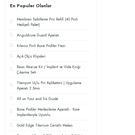
En Populer Olanlar
Membran Sabitleme Pini Refill (40 Pinli
Hediyeli Paket)
Anguldruva Guard Aparatı
Kılavuz Pinli Bone Profiler Frezi
Açık Ölçü Klipsleri
Basic Rescue Kit / İmplant ve Vida Kırığı
Çıkarma Seti
Titanyum Uçlu Pin Aplikatörü | Uygulama
Aparatı 2.5mm
All on Four and Six Guide
Bone Profiler Merkezleme Aparatlı - Kore
İmplantlarıyla Uyumlu
Gold Edge Titanium Cerrahi Makas