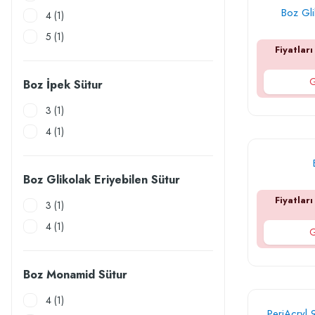
Boz Gli
4 (1)
5 (1)
Fiyatları
G
Boz İpek Sütur
3 (1)
4 (1)
Boz Glikolak Eriyebilen Sütur
Fiyatları
3 (1)
4 (1)
G
Boz Monamid Sütur
4 (1)
PeriAcryl 