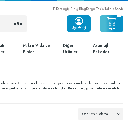
E-Katalog
İş Birliği
Blog
Kargo Takibi
Teknik Servis
ARA
Üye Girişi
Sepet
ahi
Mikro Vida ve
Diğer
Avantajlı
ler
Pinler
Ürünler
Paketler
er almaktadır. Cerrahi müdahalelerde ve yara tedavilerinde kullanılan yüksek kaliteli
k üzere greftburada güvencesiyle sunulmuştur. Bu ürünler, güvenilirlikleri ve etkili