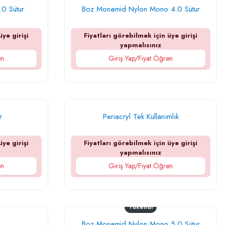
.0 Sütur
Boz Monamid Nylon Mono 4.0 Sütur
üye girişi
Fiyatları görebilmek için üye girişi
yapmalısınız
en
Giriş Yap/Fiyat Öğren
r
Periacryl Tek Kullanımlık
üye girişi
Fiyatları görebilmek için üye girişi
yapmalısınız
en
Giriş Yap/Fiyat Öğren
Tükendi
Boz Monamid Nylon Mono 5.0 Sütur