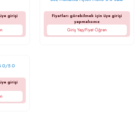
üye girişi
Fiyatları görebilmek için üye girişi
yapmalısınız
en
Giriş Yap/Fiyat Öğren
4.0/5.0
üye girişi
en