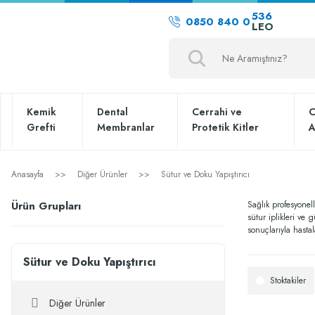
536
0850 840 0
LEO
Kemik
Dental
Cerrahi ve
C
Grefti
Membranlar
Protetik Kitler
A
Anasayfa
Diğer Ürünler
Sütur ve Doku Yapıştırıcı
Ürün Grupları
Sağlık profesyonell
sütur iplikleri ve 
sonuçlarıyla hastal
Sütur ve Doku Yapıştırıcı
Stoktakiler
Diğer Ürünler