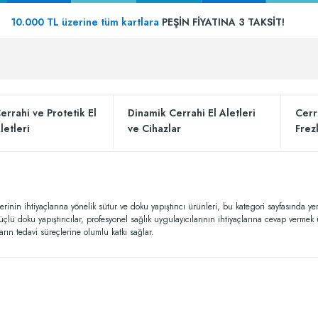
10.000 TL üzerine tüm kartlara
PEŞİN FİYATINA 3 TAKSİT!
errahi ve Protetik El
Dinamik Cerrahi El Aletleri
Cerr
letleri
ve Cihazlar
Frez
erinin ihtiyaçlarına yönelik sütur ve doku yapıştırıcı ürünleri, bu kategori sayfasında y
güçlü doku yapıştırıcılar, profesyonel sağlık uygulayıcılarının ihtiyaçlarına cevap verme
arın tedavi süreçlerine olumlu katkı sağlar.