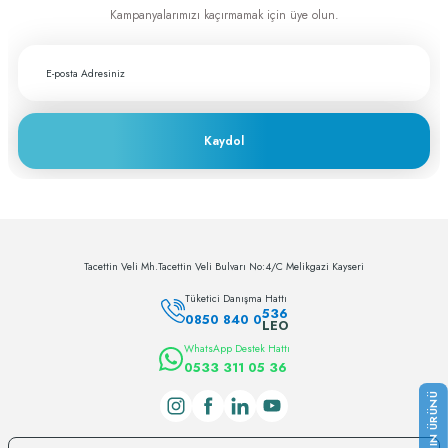
Kampanyalarımızı kaçırmamak için üye olun.
Greftburada çok profesyonel bir şirket bu
sektörün lokomotifi olabilecek potansiyele
sahip
c... h... | 28/11/2023
Kaydol
Deneyimini Paylaş
Tacettin Veli Mh.Tacettin Veli Bulvarı No:4/C Melikgazi Kayseri
Tüketici Danışma Hattı
536
0850 840 0
LEO
WhatsApp Destek Hattı
0533 311 05 36