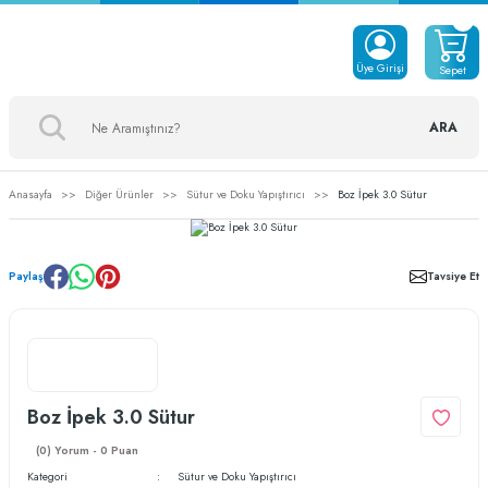
Üye Girişi
Sepet
ARA
Anasayfa
Diğer Ürünler
Sütur ve Doku Yapıştırıcı
Boz İpek 3.0 Sütur
Paylaş
Tavsiye Et
Boz İpek 3.0 Sütur
(0) Yorum - 0 Puan
Kategori
Sütur ve Doku Yapıştırıcı