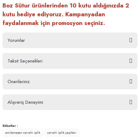
Boz Sütur ürünlerinden 10 kutu aldığınızda 2
kutu hediye ediyoruz. Kampanyadan
faydalanmak için promosyon seçiniz.
Yorumlar
Taksit Seçenekleri
Bu ürüne ilk yorumu siz yapın!
Önerileriniz
Yorum Yaz
Bu ürünün fiyat bilgisi, resim, ürün açıklamalarında ve diğer konularda
Alışveriş Deneyimi
yetersiz gördüğünüz noktaları öneri formunu kullanarak tarafımıza
iletebilirsiniz.
Görüş ve önerileriniz için teşekkür ederiz.
ufak bir kaç isteğim oldu ve hemen
ilgilendiler
Etiketler :
Ürün resmi kalitesiz, bozuk veya görüntülenemiyor.
emilemeyen cerrahi iplik
cerrahi iplik çeşitleri
S... Ç... | 10/01/2026