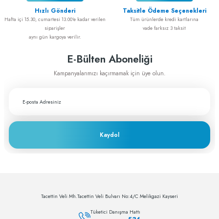
Hızlı Gönderi
Taksitle Ödeme Seçenekleri
Cerrahiye yönelik tüm ihtiyaçlarımı
Hafta içi 15.30, cumartesi 13.00'e kadar verilen
Tüm ürünlerde kredi kartlarına
greftburada.com'dan karşılıyorum. Son
siparişler
vade farksız 3 taksit
derece memnunum
aynı gün kargoya verilir.
A... E... | 28/12/2023
E-Bülten Aboneliği
Fiyat ve performans için çok teşekkürler
Kampanyalarımızı kaçırmamak için üye olun.
A... A... | 29/11/2023
Greftburada çok profesyonel bir şirket bu
sektörün lokomotifi olabilecek potansiyele
sahip
Kaydol
c... h... | 28/11/2023
Deneyimini Paylaş
Tacettin Veli Mh.Tacettin Veli Bulvarı No:4/C Melikgazi Kayseri
Tüketici Danışma Hattı