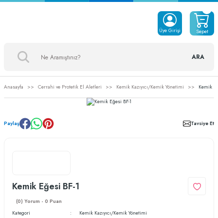
Üye Girişi
Sepet
ARA
Anasayfa
Cerrahi ve Protetik El Aletleri
Kemik Kazıyıcı/Kemik Yönetimi
Kemik Eğ
Paylaş
Tavsiye Et
Kemik Eğesi BF-1
(0) Yorum - 0 Puan
Kategori
Kemik Kazıyıcı/Kemik Yönetimi