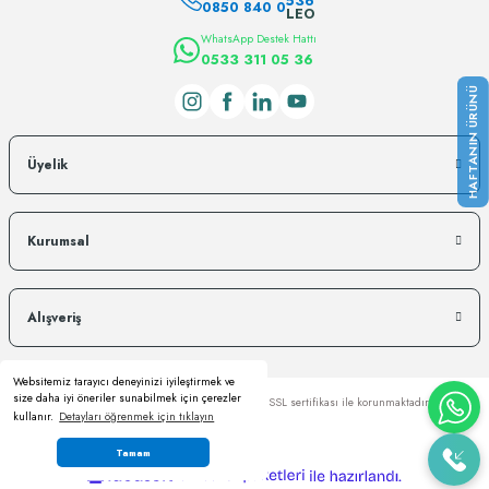
536
0850 840 0
LEO
WhatsApp Destek Hattı
0533 311 05 36
Üyelik
Kurumsal
Alışveriş
Websitemiz tarayıcı deneyinizi iyileştirmek ve
size daha iyi öneriler sunabilmek için çerezler
Copyright © Kredi kartı bilgileriniz 256bit SSL sertifikası ile korunmaktadır.
kullanır.
Detayları öğrenmek için tıklayın
Tamam
ideasoft
ile
e-