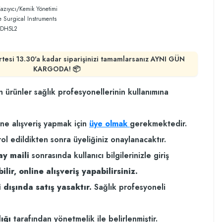
azıyıcı/Kemik Yönetimi
 Surgical Instruments
DH5L2
rtesi 13.30'a kadar siparişinizi tamamlarsanız AYNI GÜN
KARGODA! 📦
n ürünler sağlık profesyonellerinin kullanımına
ine alışveriş yapmak için
üye olmak
gerekmektedir.
rol edildikten sonra üyeliğiniz onaylanacaktır.
ay maili
sonrasında kullanıcı bilgilerinizle giriş
ilir, online alışveriş yapabilirsiniz.
 dışında satış yasaktır.
Sağlık profesyoneli
ığı
tarafından yönetmelik ile belirlenmiştir.