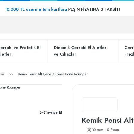
10.000 TL üzerine tüm kartlara
PEŞİN FİYATINA 3 TAKSİT!
errahi ve Protetik El
Dinamik Cerrahi El Aletleri
Cerr
letleri
ve Cihazlar
Frez
imi
Kemik Pensi Alt Çene / Lower Bone Rounger
Tavsiye Et
Kemik Pensi Al
(0) Yorum - 0 Puan