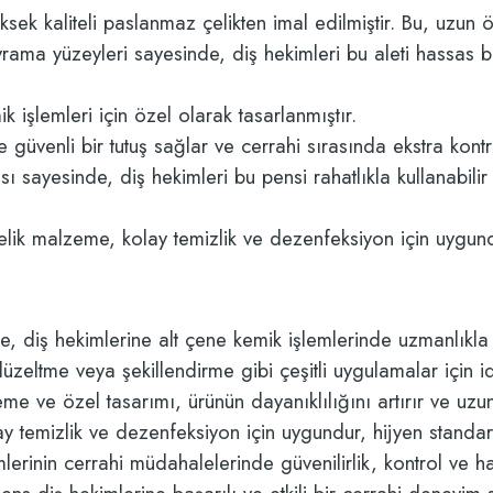
ek kaliteli paslanmaz çelikten imal edilmiştir. Bu, uzun ö
a yüzeyleri sayesinde, diş hekimleri bu aleti hassas bir ş
 işlemleri için özel olarak tasarlanmıştır.
üvenli bir tutuş sağlar ve cerrahi sırasında ekstra kontro
sayesinde, diş hekimleri bu pensi rahatlıkla kullanabilir v
k malzeme, kolay temizlik ve dezenfeksiyon için uygundur
 diş hekimlerine alt çene kemik işlemlerinde uzmanlıkla ş
eltme veya şekillendirme gibi çeşitli uygulamalar için id
me ve özel tasarımı, ürünün dayanıklılığını artırır ve uzu
temizlik ve dezenfeksiyon için uygundur, hijyen standartl
rinin cerrahi müdahalelerinde güvenilirlik, kontrol ve h