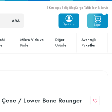
E-Katalog
İş Birliği
Blog
Kargo Takibi
Teknik Servis
ARA
Üye Girişi
Sepet
ahi
Mikro Vida ve
Diğer
Avantajlı
ler
Pinler
Ürünler
Paketler
t Çene / Lower Bone Rounger