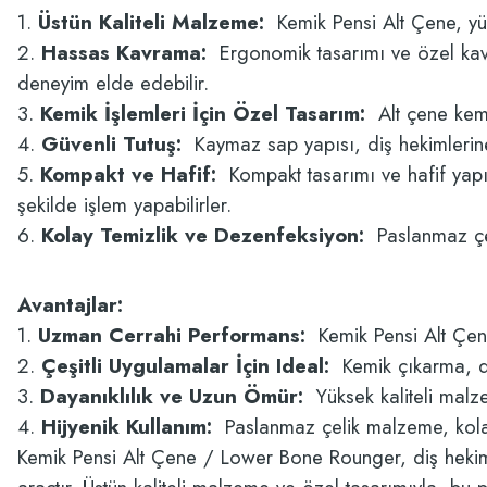
1.
Üstün Kaliteli Malzeme:
Kemik Pensi Alt Çene, yüks
2.
Hassas Kavrama:
Ergonomik tasarımı ve özel kavram
deneyim elde edebilir.
3.
Kemik İşlemleri İçin Özel Tasarım:
Alt çene kemik
4.
Güvenli Tutuş:
Kaymaz sap yapısı, diş hekimlerine g
5.
Kompakt ve Hafif:
Kompakt tasarımı ve hafif yapısı 
şekilde işlem yapabilirler.
6.
Kolay Temizlik ve Dezenfeksiyon:
Paslanmaz çeli
Avantajlar:
1.
Uzman Cerrahi Performans:
Kemik Pensi Alt Çene,
2.
Çeşitli Uygulamalar İçin Ideal:
Kemik çıkarma, düz
3.
Dayanıklılık ve Uzun Ömür:
Yüksek kaliteli malze
4.
Hijyenik Kullanım:
Paslanmaz çelik malzeme, kolay 
Kemik Pensi Alt Çene / Lower Bone Rounger, diş hekimle