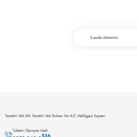
Cerrahiye yönelik tüm ihtiyaçlarımı greftburada.com'dan karşılıyorum. Son derec
A... E... | 28/12/2023
Fiyat ve performans için çok teşekkürler
A... A... | 29/11/2023
Greftburada çok profesyonel bir şirket bu sektörün lokomotifi olabilecek potansiyele 
c... h... | 28/11/2023
Deneyimini Paylaş
Tacettin Veli Mh.Tacettin Veli Bulvarı No:4/C Melikgazi Kayseri
Tüketici Danışma Hattı
536