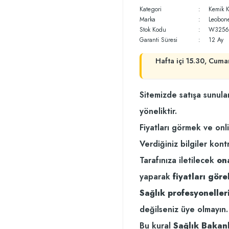
Kategori
Kemik K
Marka
Leobone
Stok Kodu
W3256
Garanti Süresi
12 Ay
Hafta içi 15.30, Cuma
Sitemizde satışa sunula
yöneliktir.
Fiyatları görmek ve onl
Verdiğiniz bilgiler kont
Tarafınıza iletilecek
on
yaparak
fiyatları göreb
Sağlık profesyonelleri
değilseniz üye olmayın.
Bu kural
Sağlık Bakanl