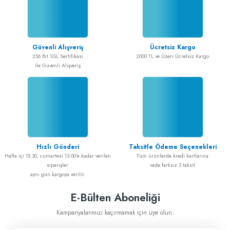
Güvenli Alışveriş
Ücretsiz Kargo
256 Bit SSL Sertifikası
2000 TL ve Üzeri Ücretsiz Kargo
ile Güvenli Alışveriş
Hızlı Gönderi
Taksitle Ödeme Seçenekleri
Hafta içi 15.30, cumartesi 13.00'e kadar verilen
Tüm ürünlerde kredi kartlarına
siparişler
vade farksız 3 taksit
aynı gün kargoya verilir.
E-Bülten Aboneliği
Kampanyalarımızı kaçırmamak için üye olun.