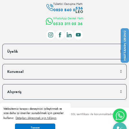
Tüketici Danışma Hattı
536
0850 840 0
LEO
WhatsApp Destek Hattı
0533 311 05 36
Üyelik
Kurumsal
Alışveriş
Websitemiz tarayıcı deneyinizi iyileştirmek ve
size daha iyi öneriler sunabilmek için çerezler
Copyright © Kredi kartı bilgileriniz 256bit SSL sertifikası ile korunmaktadır.
kullanır.
Detayları öğrenmek için tıklayın
Tamam