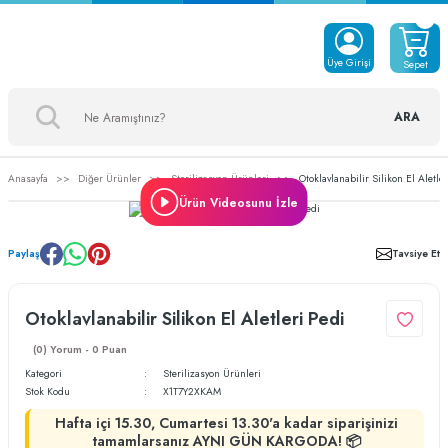
Üye Girişi
Sepet
ARA
Anasayfa
Diğer Ürünler
Sterilizasyon Ürünleri
Otoklavlanabilir Silikon El Aletle
Ürün Videosunu İzle
Paylaş
Tavsiye Et
Otoklavlanabilir Silikon El Aletleri Pedi
(0) Yorum - 0 Puan
Kategori
Sterilizasyon Ürünleri
Stok Kodu
X1T7Y2XKAM
Hafta içi 15.30, Cumartesi 13.30'a kadar siparişinizi
tamamlarsanız AYNI GÜN KARGODA! 📦