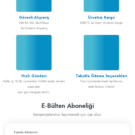
Güvenli Alışveriş
Ücretsiz Kargo
256 Bit SSL Sertifikası
2000 TL ve Üzeri Ücretsiz Kargo
ile Güvenli Alışveriş
Hızlı Gönderi
Taksitle Ödeme Seçenekleri
Hafta içi 15.30, cumartesi 13.00'e kadar verilen
Tüm ürünlerde kredi kartlarına
siparişler
vade farksız 3 taksit
aynı gün kargoya verilir.
E-Bülten Aboneliği
Kampanyalarımızı kaçırmamak için üye olun.