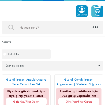
Üye Girişi
Sepet
ARA
Anasayfa
Stoktakiler
Guardlı İmplant Anguldruvası ve
Guardlı Cerrahi İmplant
Temel Cerrahi Frez Seti
Anguldurvası | Gövdeden Soğutmalı
- Işıksız
Fiyatları görebilmek için
Fiyatları görebilmek için
üye girişi yapmalısınız
üye girişi yapmalısınız
Giriş Yap/Fiyat Öğren
Giriş Yap/Fiyat Öğren