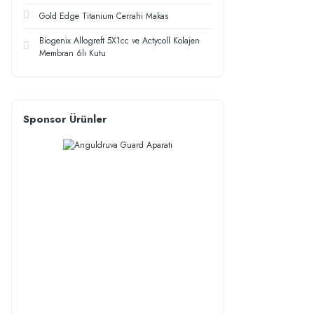
Gold Edge Titanium Cerrahi Makas
Biogenix Allogreft 5X1cc ve Actycoll Kolajen
Membran 6lı Kutu
Sponsor Ürünler