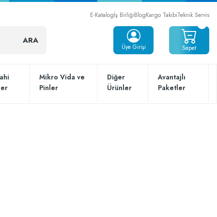
E-Katalog
İş Birliği
Blog
Kargo Takibi
Teknik Servis
ARA
Üye Girişi
Sepet
ahi
Mikro Vida ve
Diğer
Avantajlı
ler
Pinler
Ürünler
Paketler