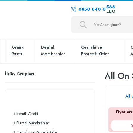
536
0850 840 0
LEO
Kemik
Dental
Cerrahi ve
C
Grefti
Membranlar
Protetik Kitler
A
All On 
Ürün Grupları
All 
Fiyatları
Kemik Grefti
Dental Membranlar
G
Cerrahi ve Protetik Kitler