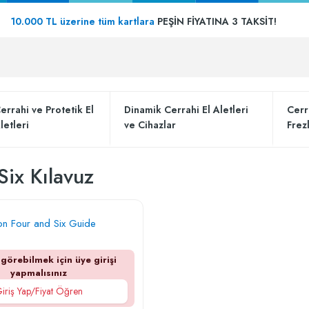
10.000 TL üzerine tüm kartlara
PEŞİN FİYATINA 3 TAKSİT!
errahi ve Protetik El
Dinamik Cerrahi El Aletleri
Cerr
letleri
ve Cihazlar
Frez
Six Kılavuz
on Four and Six Guide
 görebilmek için üye girişi
yapmalısınız
iriş Yap/Fiyat Öğren