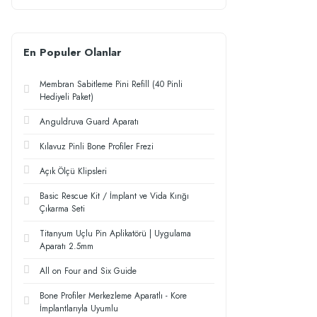
En Populer Olanlar
Membran Sabitleme Pini Refill (40 Pinli
Hediyeli Paket)
Anguldruva Guard Aparatı
Kılavuz Pinli Bone Profiler Frezi
Açık Ölçü Klipsleri
Basic Rescue Kit / İmplant ve Vida Kırığı
Çıkarma Seti
Titanyum Uçlu Pin Aplikatörü | Uygulama
Aparatı 2.5mm
All on Four and Six Guide
Bone Profiler Merkezleme Aparatlı - Kore
İmplantlarıyla Uyumlu