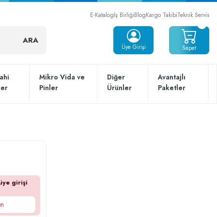
E-Katalog
İş Birliği
Blog
Kargo Takibi
Teknik Servis
ARA
Üye Girişi
Sepet
ahi
Mikro Vida ve
Diğer
Avantajlı
ler
Pinler
Ürünler
Paketler
üye girişi
en