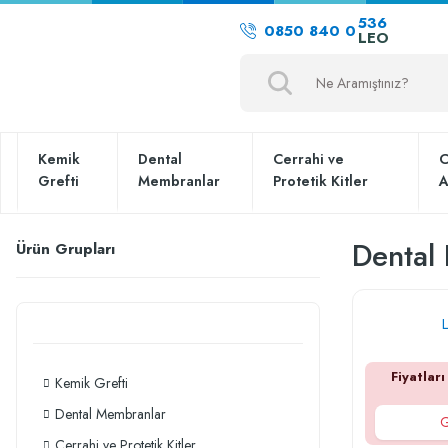
536
0850 840 0
LEO
Kemik
Dental
Cerrahi ve
C
Grefti
Membranlar
Protetik Kitler
A
Dental 
Ürün Grupları
Fiyatları
Kemik Grefti
Dental Membranlar
G
Cerrahi ve Protetik Kitler