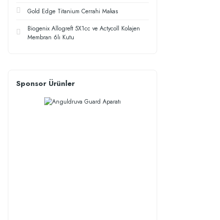
Gold Edge Titanium Cerrahi Makas
Biogenix Allogreft 5X1cc ve Actycoll Kolajen
Membran 6lı Kutu
Sponsor Ürünler