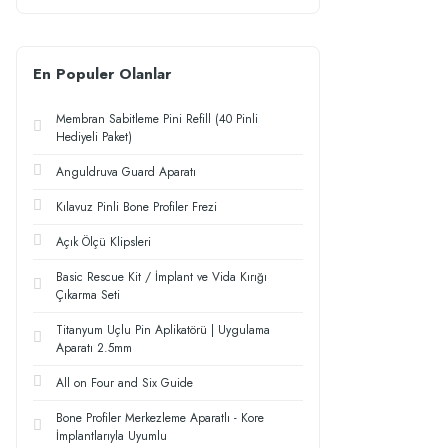
En Populer Olanlar
Membran Sabitleme Pini Refill (40 Pinli
Hediyeli Paket)
Anguldruva Guard Aparatı
Kılavuz Pinli Bone Profiler Frezi
Açık Ölçü Klipsleri
Basic Rescue Kit / İmplant ve Vida Kırığı
Çıkarma Seti
Titanyum Uçlu Pin Aplikatörü | Uygulama
Aparatı 2.5mm
All on Four and Six Guide
Bone Profiler Merkezleme Aparatlı - Kore
İmplantlarıyla Uyumlu