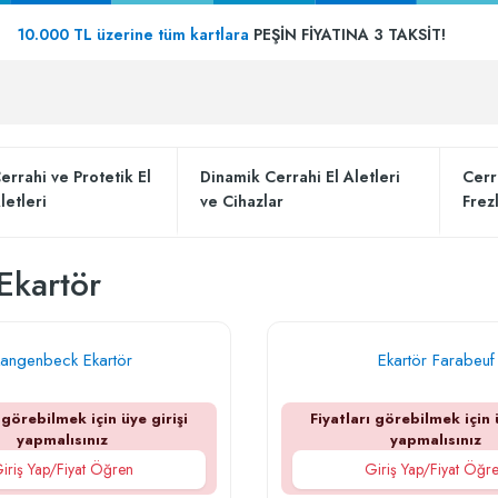
10.000 TL üzerine tüm kartlara
PEŞİN FİYATINA 3 TAKSİT!
errahi ve Protetik El
Dinamik Cerrahi El Aletleri
Cerr
letleri
ve Cihazlar
Frez
Ekartör
Langenbeck Ekartör
Ekartör Farabeuf
 görebilmek için üye girişi
Fiyatları görebilmek için 
yapmalısınız
yapmalısınız
iriş Yap/Fiyat Öğren
Giriş Yap/Fiyat Öğr