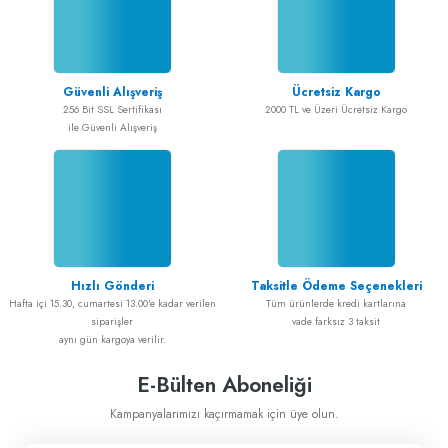
Güvenli Alışveriş
Ücretsiz Kargo
256 Bit SSL Sertifikası
2000 TL ve Üzeri Ücretsiz Kargo
ile Güvenli Alışveriş
Hızlı Gönderi
Taksitle Ödeme Seçenekleri
Hafta içi 15.30, cumartesi 13.00'e kadar verilen
Tüm ürünlerde kredi kartlarına
siparişler
vade farksız 3 taksit
aynı gün kargoya verilir.
E-Bülten Aboneliği
Kampanyalarımızı kaçırmamak için üye olun.