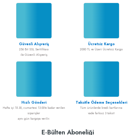
Güvenli Alışveriş
Ücretsiz Kargo
256 Bit SSL Sertifikası
2000 TL ve Üzeri Ücretsiz Kargo
ile Güvenli Alışveriş
Hızlı Gönderi
Taksitle Ödeme Seçenekleri
Hafta içi 15.30, cumartesi 13.00'e kadar verilen
Tüm ürünlerde kredi kartlarına
siparişler
vade farksız 3 taksit
aynı gün kargoya verilir.
E-Bülten Aboneliği