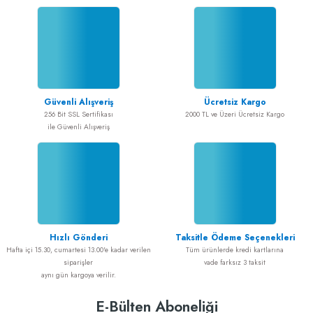
ro Cerrahi Kitleri
eri
rı
ftleri
elleri
Kaliper/Guide/Kılavuz
Güvenli Alışveriş
Ücretsiz Kargo
256 Bit SSL Sertifikası
2000 TL ve Üzeri Ücretsiz Kargo
ile Güvenli Alışveriş
/Küvet
er
rı
Hızlı Gönderi
Taksitle Ödeme Seçenekleri
Hafta içi 15.30, cumartesi 13.00'e kadar verilen
Tüm ürünlerde kredi kartlarına
Pensleri
siparişler
vade farksız 3 taksit
aynı gün kargoya verilir.
eri
E-Bülten Aboneliği