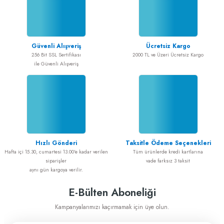
Güvenli Alışveriş
Ücretsiz Kargo
256 Bit SSL Sertifikası
2000 TL ve Üzeri Ücretsiz Kargo
ile Güvenli Alışveriş
Hızlı Gönderi
Taksitle Ödeme Seçenekleri
Hafta içi 15.30, cumartesi 13.00'e kadar verilen
Tüm ürünlerde kredi kartlarına
siparişler
vade farksız 3 taksit
aynı gün kargoya verilir.
E-Bülten Aboneliği
Kampanyalarımızı kaçırmamak için üye olun.