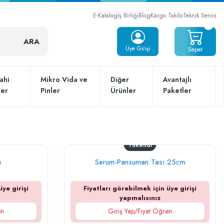
E-Katalog
İş Birliği
Blog
Kargo Takibi
Teknik Servis
ARA
Üye Girişi
Sepet
ahi
Mikro Vida ve
Diğer
Avantajlı
ler
Pinler
Ürünler
Paketler
Tükendi
ı
Serum-Pansuman Tası 25cm
üye girişi
Fiyatları görebilmek için üye girişi
yapmalısınız
en
Giriş Yap/Fiyat Öğren