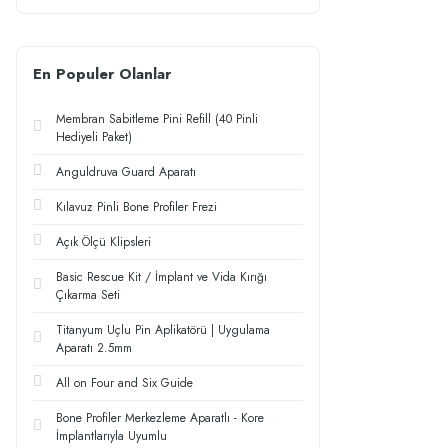
En Populer Olanlar
Membran Sabitleme Pini Refill (40 Pinli
Hediyeli Paket)
Anguldruva Guard Aparatı
Kılavuz Pinli Bone Profiler Frezi
Açık Ölçü Klipsleri
Basic Rescue Kit / İmplant ve Vida Kırığı
Çıkarma Seti
Titanyum Uçlu Pin Aplikatörü | Uygulama
Aparatı 2.5mm
All on Four and Six Guide
Bone Profiler Merkezleme Aparatlı - Kore
İmplantlarıyla Uyumlu