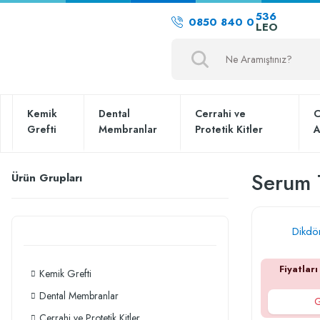
536
0850 840 0
LEO
Kemik
Dental
Cerrahi ve
C
Grefti
Membranlar
Protetik Kitler
A
Serum 
Ürün Grupları
Dikdö
Fiyatları
Kemik Grefti
Dental Membranlar
G
Cerrahi ve Protetik Kitler