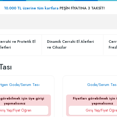
10.000 TL üzerine tüm kartlara
PEŞİN FİYATINA 3 TAKSİT!
errahi ve Protetik El
Dinamik Cerrahi El Aletleri
Cerr
letleri
ve Cihazlar
Frez
Tası
rtgen Gode/Serum Tası
Gode/Serum Tas
 görebilmek için üye girişi
Fiyatları görebilmek için 
yapmalısınız
yapmalısınız
iriş Yap/Fiyat Öğren
Giriş Yap/Fiyat Öğr