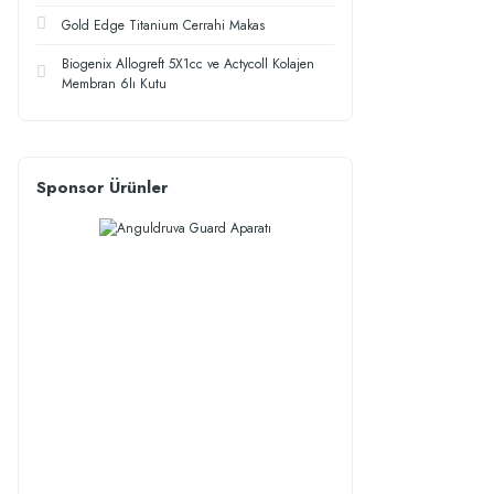
Gold Edge Titanium Cerrahi Makas
Biogenix Allogreft 5X1cc ve Actycoll Kolajen
Membran 6lı Kutu
Sponsor Ürünler