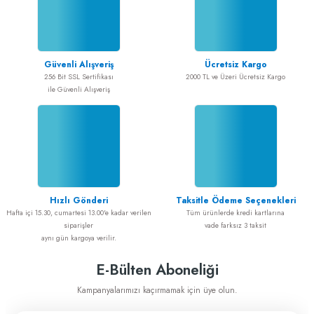
Güvenli Alışveriş
Ücretsiz Kargo
256 Bit SSL Sertifikası
2000 TL ve Üzeri Ücretsiz Kargo
ile Güvenli Alışveriş
Hızlı Gönderi
Taksitle Ödeme Seçenekleri
Hafta içi 15.30, cumartesi 13.00'e kadar verilen
Tüm ürünlerde kredi kartlarına
siparişler
vade farksız 3 taksit
aynı gün kargoya verilir.
E-Bülten Aboneliği
Kampanyalarımızı kaçırmamak için üye olun.