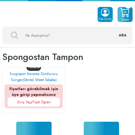
Üye Girişi
Sepet
ARA
Spongostan Tampon
Tükendi
Surgispon Kanama Durdurucu
Sünger(Dental Sheet-Tabaka)
Fiyatları görebilmek için
üye girişi yapmalısınız
Giriş Yap/Fiyat Öğren