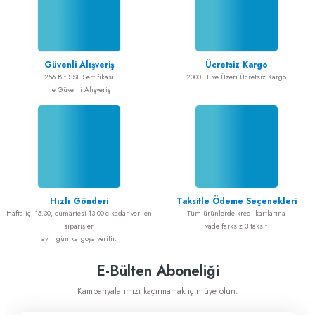
Güvenli Alışveriş
Ücretsiz Kargo
256 Bit SSL Sertifikası
2000 TL ve Üzeri Ücretsiz Kargo
ile Güvenli Alışveriş
Hızlı Gönderi
Taksitle Ödeme Seçenekleri
Hafta içi 15.30, cumartesi 13.00'e kadar verilen
Tüm ürünlerde kredi kartlarına
siparişler
vade farksız 3 taksit
aynı gün kargoya verilir.
E-Bülten Aboneliği
Kampanyalarımızı kaçırmamak için üye olun.