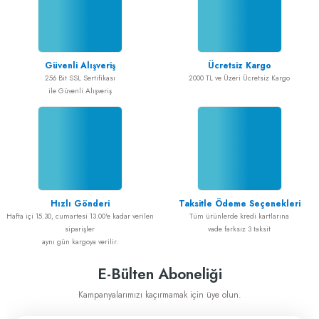
Güvenli Alışveriş
Ücretsiz Kargo
256 Bit SSL Sertifikası
2000 TL ve Üzeri Ücretsiz Kargo
ile Güvenli Alışveriş
Hızlı Gönderi
Taksitle Ödeme Seçenekleri
Hafta içi 15.30, cumartesi 13.00'e kadar verilen
Tüm ürünlerde kredi kartlarına
siparişler
vade farksız 3 taksit
aynı gün kargoya verilir.
E-Bülten Aboneliği
Kampanyalarımızı kaçırmamak için üye olun.