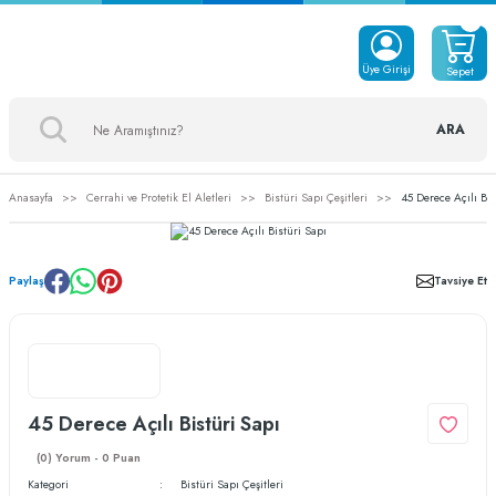
Üye Girişi
Sepet
ARA
Anasayfa
Cerrahi ve Protetik El Aletleri
Bistüri Sapı Çeşitleri
45 Derece Açılı Bis
Paylaş
Tavsiye Et
45 Derece Açılı Bistüri Sapı
(0) Yorum - 0 Puan
Kategori
Bistüri Sapı Çeşitleri