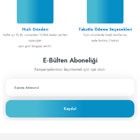
Alışveriş sorunsuz idi
Gönder
ADEM GÜL | 20/02/2025
Hızlı Gönderi
Taksitle Ödeme Seçenekleri
Cerrahiye yönelik tüm ihtiyaçlarımı
Hafta içi 15.30, cumartesi 13.00'e kadar verilen
Tüm ürünlerde kredi kartlarına
greftburada.com'dan karşılıyorum. Son
siparişler
vade farksız 3 taksit
derece memnunum
aynı gün kargoya verilir.
A... E... | 28/12/2023
E-Bülten Aboneliği
Fiyat ve performans için çok teşekkürler
Kampanyalarımızı kaçırmamak için üye olun.
A... A... | 29/11/2023
Greftburada çok profesyonel bir şirket bu
sektörün lokomotifi olabilecek potansiyele
sahip
Kaydol
c... h... | 28/11/2023
Deneyimini Paylaş