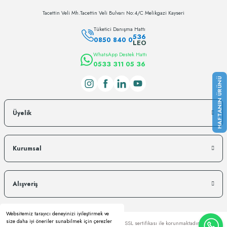
Tacettin Veli Mh.Tacettin Veli Bulvarı No:4/C Melikgazi Kayseri
Tüketici Danışma Hattı
536
0850 840 0
LEO
WhatsApp Destek Hattı
0533 311 05 36
Üyelik
Kurumsal
Alışveriş
Websitemiz tarayıcı deneyinizi iyileştirmek ve
size daha iyi öneriler sunabilmek için çerezler
Copyright © Kredi kartı bilgileriniz 256bit SSL sertifikası ile korunmaktadır.