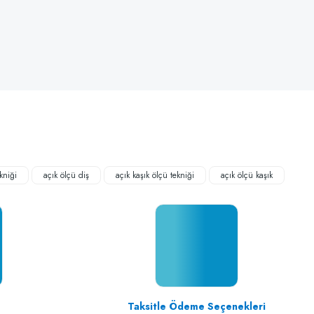
kniği
açık ölçü diş
açık kaşık ölçü tekniği
açık ölçü kaşık
Taksitle Ödeme Seçenekleri