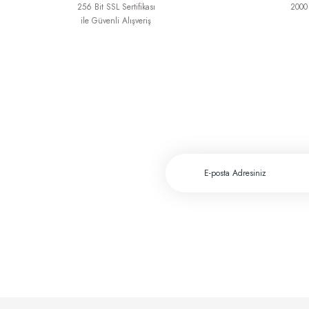
256 Bit SSL Sertifikası
2000 
ile Güvenli Alışveriş
Greftburada çok profesyonel bir şirket bu sektörün lokomotifi olabilecek potansiyele 
c... h... | 28/11/2023
Deneyimini Paylaş