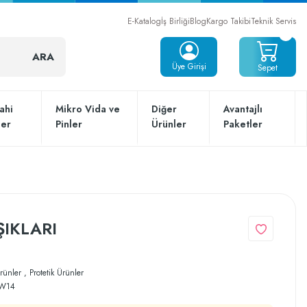
E-Katalog
İş Birliği
Blog
Kargo Takibi
Teknik Servis
ARA
Üye Girişi
Sepet
ahi
Mikro Vida ve
Diğer
Avantajlı
ler
Pinler
Ürünler
Paketler
ŞIKLARI
rünler
,
Protetik Ürünler
W14