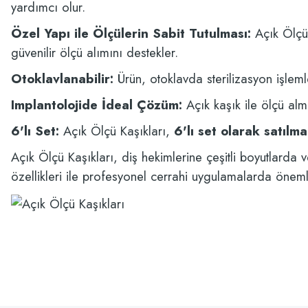
yardımcı olur.
Özel Yapı ile Ölçülerin Sabit Tutulması:
Açık Ölçü 
güvenilir ölçü alımını destekler.
Otoklavlanabilir:
Ürün, otoklavda sterilizasyon işleml
Implantolojide İdeal Çözüm:
Açık kaşık ile ölçü alm
6'lı Set:
Açık Ölçü Kaşıkları,
6'lı set olarak satılma
Açık Ölçü Kaşıkları, diş hekimlerine çeşitli boyutlarda v
özellikleri ile profesyonel cerrahi uygulamalarda önemli
Bu ürünün fiyat bilgisi, resim, ürün açıklamalarında ve diğer konularda yetersi
ufak bir kaç isteğim oldu ve hemen ilgilendiler
Görüş ve önerileriniz için teşekkür ederiz.