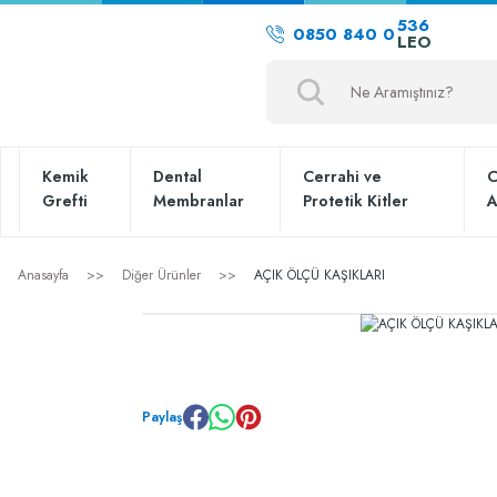
536
0850 840 0
LEO
Kemik
Dental
Cerrahi ve
C
Grefti
Membranlar
Protetik Kitler
A
Anasayfa
Diğer Ürünler
AÇIK ÖLÇÜ KAŞIKLARI
Paylaş