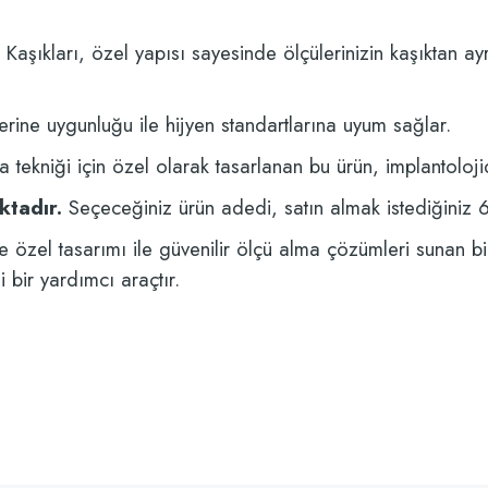
Kaşıkları, özel yapısı sayesinde ölçülerinizin kaşıktan ay
erine uygunluğu ile hijyen standartlarına uyum sağlar.
a tekniği için özel olarak tasarlanan bu ürün, implantoloji
ktadır.
Seçeceğiniz ürün adedi, satın almak istediğiniz 6'lı
e özel tasarımı ile güvenilir ölçü alma çözümleri sunan bir 
 bir yardımcı araçtır.
z gördüğünüz noktaları öneri formunu kullanarak tarafımıza iletebilirsiniz.