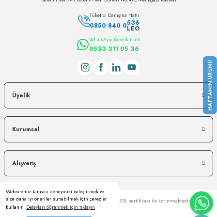
Tüketici Danışma Hattı
536
0850 840 0
LEO
WhatsApp Destek Hattı
0533 311 05 36
Üyelik
Kurumsal
Alışveriş
Websitemiz tarayıcı deneyinizi iyileştirmek ve
size daha iyi öneriler sunabilmek için çerezler
Copyright © Kredi kartı bilgileriniz 256bit SSL sertifikası ile korunmaktadır.
kullanır.
Detayları öğrenmek için tıklayın