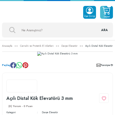
Üye Girişi
Sepet
ARA
Anasayfa
Cerrahi ve Protetik El Aletleri
Davye Elevatör
Açılı Distal Kök Elevatör
Paylaş
Tavsiye Et
Açılı Distal Kök Elevatörü 3 mm
(0) Yorum - 0 Puan
Kategori
Davye Elevatör