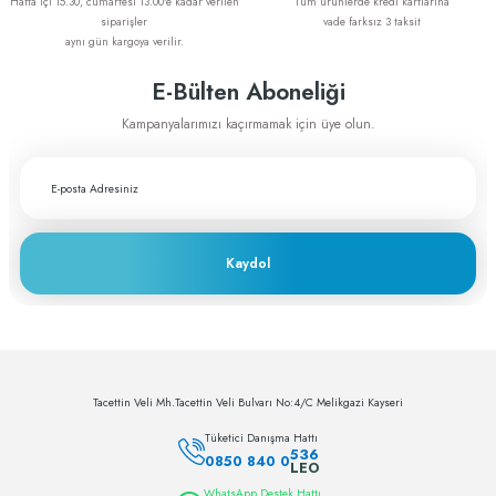
Hafta içi 15.30, cumartesi 13.00'e kadar verilen
Tüm ürünlerde kredi kartlarına
greftburada.com'dan karşılıyorum. Son
siparişler
vade farksız 3 taksit
derece memnunum
aynı gün kargoya verilir.
A... E... | 28/12/2023
E-Bülten Aboneliği
Fiyat ve performans için çok teşekkürler
Kampanyalarımızı kaçırmamak için üye olun.
A... A... | 29/11/2023
Greftburada çok profesyonel bir şirket bu
sektörün lokomotifi olabilecek potansiyele
sahip
Kaydol
c... h... | 28/11/2023
Deneyimini Paylaş
Tacettin Veli Mh.Tacettin Veli Bulvarı No:4/C Melikgazi Kayseri
Tüketici Danışma Hattı
536
0850 840 0
LEO
WhatsApp Destek Hattı