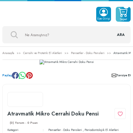
Üye Girişi
Sepet
ARA
Anasayfa
Cerrahi ve Protetik El Aletleri
Pensetler - Doku Pensleri
Atravmatik Mi
Paylaş
Tavsiye Et
Atravmatik Mikro Cerrahi Doku Pensi
(0) Yorum - 0 Puan
Kategori
Pensetler - Doku Pensleri
,
Periodontolojik El Aletleri