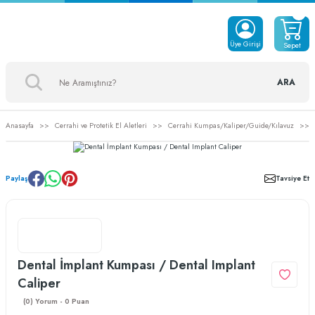
Üye Girişi
Sepet
ARA
Anasayfa
Cerrahi ve Protetik El Aletleri
Cerrahi Kumpas/Kaliper/Guide/Kılavuz
Paylaş
Tavsiye Et
Dental İmplant Kumpası / Dental Implant
Caliper
(0) Yorum - 0 Puan