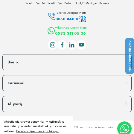
Tacettin Veli Mh.Tacettin Veli Bulvarı No:4/C Melikgazi Kayseri
Tüketici Danışma Hattı
536
0850 840 0
LEO
WhatsApp Destek Hattı
0533 311 05 36
Üyelik
Kurumsal
Alışveriş
Websitemiz tarayıcı deneyinizi iyileştirmek ve
size daha iyi öneriler sunabilmek için çerezler
Copyright © Kredi kartı bilgileriniz 256bit SSL sertifikası ile korunmaktadır.
kullanır.
Detayları öğrenmek için tıklayın