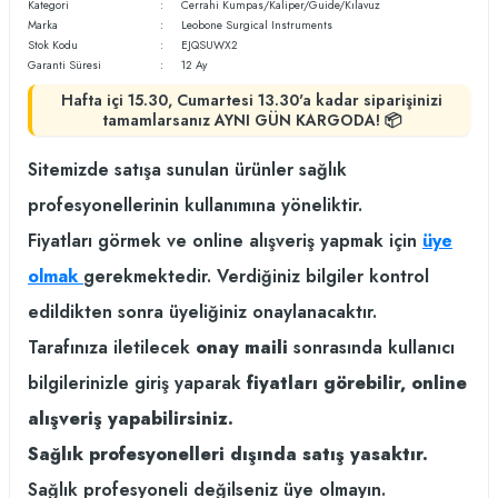
Kategori
Cerrahi Kumpas/Kaliper/Guide/Kılavuz
Marka
Leobone Surgical Instruments
Stok Kodu
EJQSUWX2
Garanti Süresi
12 Ay
Hafta içi 15.30, Cumartesi 13.30'a kadar siparişinizi
tamamlarsanız AYNI GÜN KARGODA! 📦
Sitemizde satışa sunulan ürünler sağlık
profesyonellerinin kullanımına yöneliktir.
Fiyatları görmek ve online alışveriş yapmak için
üye
olmak
gerekmektedir. Verdiğiniz bilgiler kontrol
edildikten sonra üyeliğiniz onaylanacaktır.
Tarafınıza iletilecek
onay maili
sonrasında kullanıcı
bilgilerinizle giriş yaparak
fiyatları görebilir, online
alışveriş yapabilirsiniz.
Sağlık profesyonelleri dışında satış yasaktır.
Sağlık profesyoneli değilseniz üye olmayın.