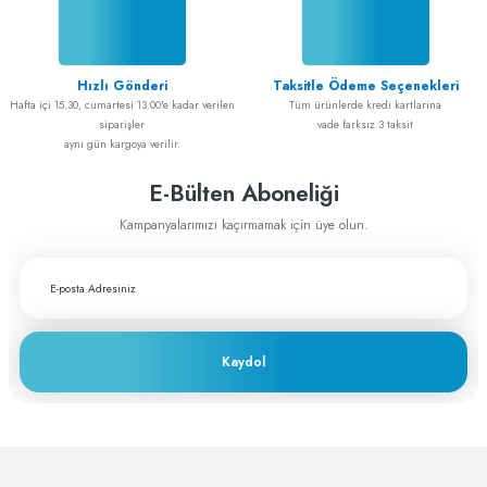
Alışveriş sorunsuz idi
Gönder
ADEM GÜL | 20/02/2025
Hızlı Gönderi
Taksitle Ödeme Seçenekleri
Cerrahiye yönelik tüm ihtiyaçlarımı
Hafta içi 15.30, cumartesi 13.00'e kadar verilen
Tüm ürünlerde kredi kartlarına
greftburada.com'dan karşılıyorum. Son
siparişler
vade farksız 3 taksit
derece memnunum
aynı gün kargoya verilir.
A... E... | 28/12/2023
E-Bülten Aboneliği
Fiyat ve performans için çok teşekkürler
Kampanyalarımızı kaçırmamak için üye olun.
A... A... | 29/11/2023
Greftburada çok profesyonel bir şirket bu
sektörün lokomotifi olabilecek potansiyele
sahip
Kaydol
c... h... | 28/11/2023
Deneyimini Paylaş