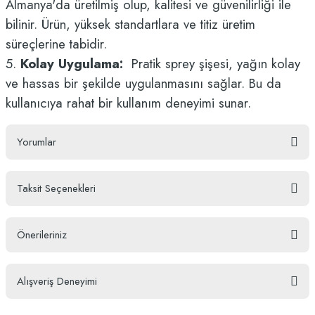
Almanya'da üretilmiş olup, kalitesi ve güvenilirliği ile
bilinir. Ürün, yüksek standartlara ve titiz üretim
süreçlerine tabidir.
5.
Kolay Uygulama:
Pratik sprey şişesi, yağın kolay
ve hassas bir şekilde uygulanmasını sağlar. Bu da
kullanıcıya rahat bir kullanım deneyimi sunar.
Yorumlar
Taksit Seçenekleri
Bu ürüne ilk yorumu siz yapın!
Önerileriniz
Yorum Yaz
Bu ürünün fiyat bilgisi, resim, ürün açıklamalarında ve diğer konularda
Alışveriş Deneyimi
yetersiz gördüğünüz noktaları öneri formunu kullanarak tarafımıza
iletebilirsiniz.
Görüş ve önerileriniz için teşekkür ederiz.