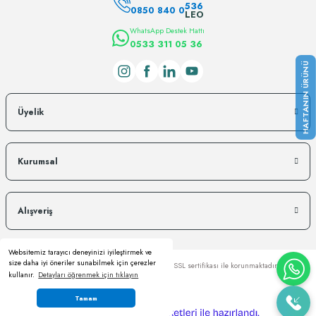
536
0850 840 0
LEO
WhatsApp Destek Hattı
0533 311 05 36
Üyelik
Kurumsal
Alışveriş
Websitemiz tarayıcı deneyinizi iyileştirmek ve
size daha iyi öneriler sunabilmek için çerezler
Copyright © Kredi kartı bilgileriniz 256bit SSL sertifikası ile korunmaktadır.
kullanır.
Detayları öğrenmek için tıklayın
Tamam
ideasoft
ile
e-