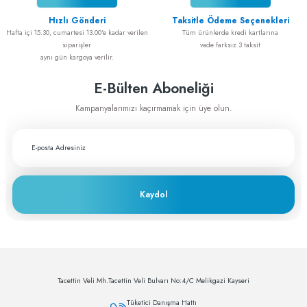
Hızlı Gönderi
Taksitle Ödeme Seçenekleri
Fiyat ve performans için çok teşekkürler
Hafta içi 15.30, cumartesi 13.00'e kadar verilen
Tüm ürünlerde kredi kartlarına
A... A... | 29/11/2023
siparişler
vade farksız 3 taksit
aynı gün kargoya verilir.
Greftburada çok profesyonel bir şirket bu
E-Bülten Aboneliği
sektörün lokomotifi olabilecek potansiyele
sahip
Kampanyalarımızı kaçırmamak için üye olun.
c... h... | 28/11/2023
Deneyimini Paylaş
Kaydol
Tacettin Veli Mh.Tacettin Veli Bulvarı No:4/C Melikgazi Kayseri
Tüketici Danışma Hattı