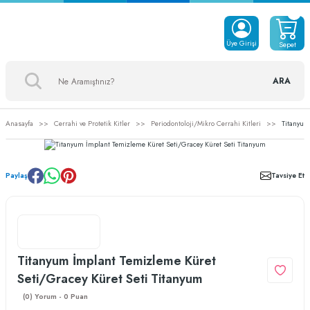
Üye Girişi
Sepet
ARA
Anasayfa
Cerrahi ve Protetik Kitler
Periodontoloji/Mikro Cerrahi Kitleri
Titanyum
Paylaş
Tavsiye Et
Titanyum İmplant Temizleme Küret
Seti/Gracey Küret Seti Titanyum
(0) Yorum - 0 Puan