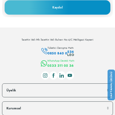
sahip
Kaydol
c... h... | 28/11/2023
Deneyimini Paylaş
Tacettin Veli Mh.Tacettin Veli Bulvarı No:4/C Melikgazi Kayseri
Tüketici Danışma Hattı
536
0850 840 0
LEO
WhatsApp Destek Hattı
0533 311 05 36
Üyelik
Kurumsal