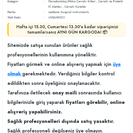
Kategori
Periodontoloji/Mikro Cerrahi Kitleri
,
Cerrahi ve Protetik
El Aletleri
,
Cerrahi Küretler
Marka
Leobone Surgical Instruments
Stok Kodu
LNQUWXZ3
Hafta içi 15.30, Cumartesi 13.30'a kadar siparişinizi
tamamlarsanız AYNI GÜN KARGODA! 📦
Sitemizde satışa sunulan ürünler sağlık
profesyonellerinin kullanımına yöneliktir.
Fiyatları görmek ve online alışveriş yapmak için
üye
olmak
gerekmektedir. Verdiğiniz bilgiler kontrol
edildikten sonra üyeliğiniz onaylanacaktır.
Tarafınıza iletilecek
onay maili
sonrasında kullanıcı
bilgilerinizle giriş yaparak
fiyatları görebilir, online
alışveriş yapabilirsiniz.
Sağlık profesyonelleri dışında satış yasaktır.
Sağlık profesyoneli değilseniz üye olmayın.