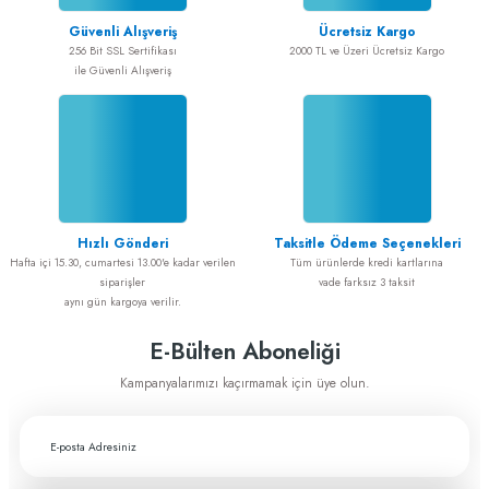
Bu ürüne benzer farklı alternatifler olmalı.
A... E... | 15/10/2025
Güvenli Alışveriş
Ücretsiz Kargo
256 Bit SSL Sertifikası
2000 TL ve Üzeri Ücretsiz Kargo
ile Güvenli Alışveriş
Alışveriş sorunsuz
ADEM GÜL | 20/02/2025
Alışveriş sorunsuz idi
Gönder
ADEM GÜL | 20/02/2025
Hızlı Gönderi
Taksitle Ödeme Seçenekleri
Cerrahiye yönelik tüm ihtiyaçlarımı
Hafta içi 15.30, cumartesi 13.00'e kadar verilen
Tüm ürünlerde kredi kartlarına
greftburada.com'dan karşılıyorum. Son
siparişler
vade farksız 3 taksit
derece memnunum
aynı gün kargoya verilir.
A... E... | 28/12/2023
E-Bülten Aboneliği
Fiyat ve performans için çok teşekkürler
Kampanyalarımızı kaçırmamak için üye olun.
A... A... | 29/11/2023
Greftburada çok profesyonel bir şirket bu
sektörün lokomotifi olabilecek potansiyele