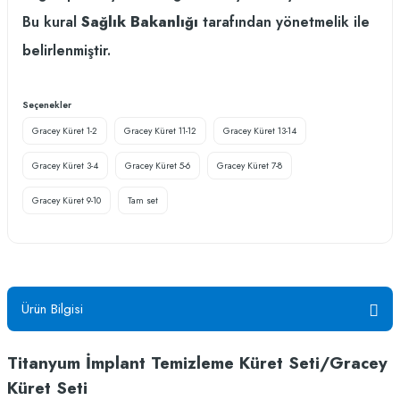
Bu kural
Sağlık Bakanlığı
tarafından yönetmelik ile
belirlenmiştir.
Seçenekler
Gracey Küret 1-2
Gracey Küret 11-12
Gracey Küret 13-14
Gracey Küret 3-4
Gracey Küret 5-6
Gracey Küret 7-8
Gracey Küret 9-10
Tam set
Ürün Bilgisi
Titanyum İmplant Temizleme Küret Seti/Gracey
Küret Seti