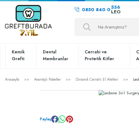
536
0850 840 0
LEO
Kemik
Dental
Cerrahi ve
C
Grefti
Membranlar
Protetik Kitler
A
Anasayfa
Avantajlı Paketler
Dinamik Cerrahi El Aletleri
Leo
Paylaş