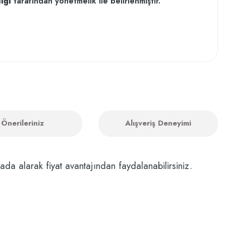
ığı
tarafından yönetmelik ile belirlenmiştir.
Önerileriniz
Alışveriş Deneyimi
ada alarak fiyat avantajından faydalanabilirsiniz.