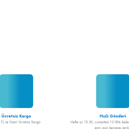
z gördüğünüz noktaları öneri formunu kullanarak tarafımıza iletebilirsiniz.
Bu ürüne ilk yorumu siz yapın!
i için teşekkürler.
Yorum Yaz
Ücretsiz Kargo
Hızlı Gönderi
TL ve Üzeri Ücretsiz Kargo
Hafta içi 15.30, cumartesi 13.00'e kadar
aynı gün kargoya verili