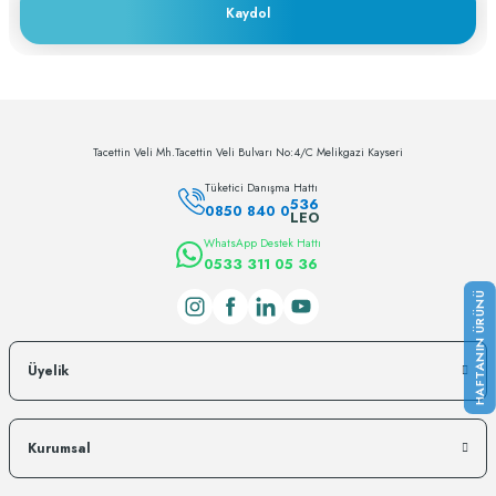
Kaydol
c... h... | 28/11/2023
Deneyimini Paylaş
Tacettin Veli Mh.Tacettin Veli Bulvarı No:4/C Melikgazi Kayseri
Tüketici Danışma Hattı
536
0850 840 0
LEO
WhatsApp Destek Hattı
0533 311 05 36
Üyelik
Kurumsal