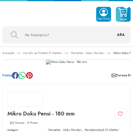
Üye Girişi
Sepet
ARA
Anasayfa
Cerrahi ve Protetik El Aletleri
Pensetler - Doku Pensleri
Mikro Doku Pe
Paylaş
Tavsiye Et
Mikro Doku Pensi - 180 mm
(0) Yorum - 0 Puan
Kategori
Pensetler - Doku Pensleri
,
Periodontolojik El Aletleri