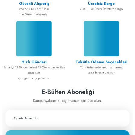
Bu ürüne benzer farklı alternatifler olmalı.
A... E... | 15/10/2025
Güvenli Alışveriş
Ücretsiz Kargo
256 Bit SSL Sertifikası
2000 TL ve Üzeri Ücretsiz Kargo
ile Güvenli Alışveriş
Alışveriş sorunsuz
ADEM GÜL | 20/02/2025
Alışveriş sorunsuz idi
Gönder
ADEM GÜL | 20/02/2025
Hızlı Gönderi
Taksitle Ödeme Seçenekleri
Cerrahiye yönelik tüm ihtiyaçlarımı
Hafta içi 15.30, cumartesi 13.00'e kadar verilen
Tüm ürünlerde kredi kartlarına
greftburada.com'dan karşılıyorum. Son
siparişler
vade farksız 3 taksit
derece memnunum
aynı gün kargoya verilir.
A... E... | 28/12/2023
E-Bülten Aboneliği
Fiyat ve performans için çok teşekkürler
Kampanyalarımızı kaçırmamak için üye olun.
A... A... | 29/11/2023
Greftburada çok profesyonel bir şirket bu
sektörün lokomotifi olabilecek potansiyele
sahip