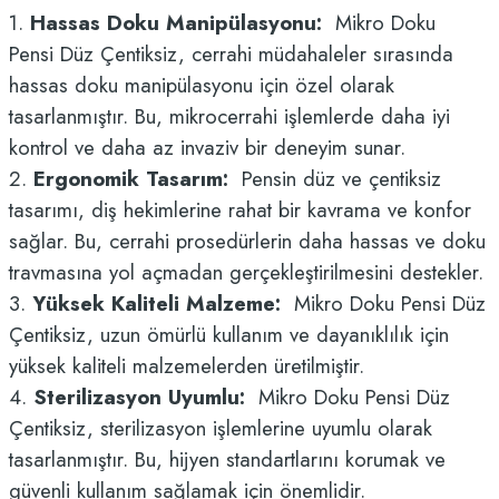
1.
Hassas Doku Manipülasyonu:
Mikro Doku
Pensi
Düz Çentiksiz
, cerrahi müdahaleler sırasında
hassas doku manipülasyonu için özel olarak
tasarlanmıştır. Bu, mikrocerrahi işlemlerde daha iyi
kontrol ve daha az invaziv bir deneyim sunar.
2.
Ergonomik Tasarım:
Pensin düz ve çentiksiz
tasarımı, diş hekimlerine rahat bir kavrama ve konfor
sağlar. Bu, cerrahi prosedürlerin daha hassas ve doku
travmasına yol açmadan gerçekleştirilmesini destekler.
3.
Yüksek Kaliteli Malzeme:
Mikro Doku Pensi
Düz
Çentiksiz
, uzun ömürlü kullanım ve dayanıklılık için
yüksek kaliteli malzemelerden üretilmiştir.
4.
Sterilizasyon Uyumlu:
Mikro Doku Pensi
Düz
Çentiksiz
, sterilizasyon işlemlerine uyumlu olarak
tasarlanmıştır. Bu, hijyen standartlarını korumak ve
güvenli kullanım sağlamak için önemlidir.