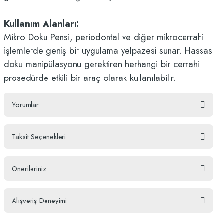
Kullanım Alanları:
Mikro Doku Pensi, periodontal ve diğer mikrocerrahi
işlemlerde geniş bir uygulama yelpazesi sunar. Hassas
doku manipülasyonu gerektiren herhangi bir cerrahi
prosedürde etkili bir araç olarak kullanılabilir.
Yorumlar
Taksit Seçenekleri
Bu ürüne ilk yorumu siz yapın!
Önerileriniz
Yorum Yaz
Bu ürünün fiyat bilgisi, resim, ürün açıklamalarında ve diğer konularda
Alışveriş Deneyimi
yetersiz gördüğünüz noktaları öneri formunu kullanarak tarafımıza
iletebilirsiniz.