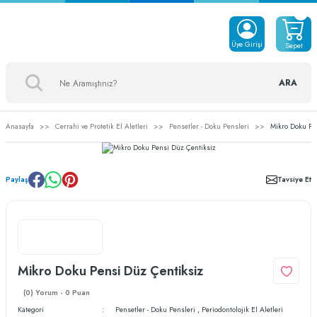
Üye Girişi
Sepet
ARA
Anasayfa
Cerrahi ve Protetik El Aletleri
Pensetler - Doku Pensleri
Mikro Doku Pe
Paylaş
Tavsiye Et
Mikro Doku Pensi Düz Çentiksiz
(0) Yorum - 0 Puan
Kategori
Pensetler - Doku Pensleri
,
Periodontolojik El Aletleri