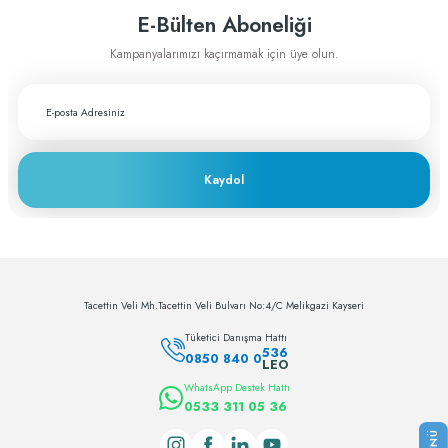
E-Bülten Aboneliği
Fiyat ve performans için çok teşekkürler
Kampanyalarımızı kaçırmamak için üye olun.
A... A... | 29/11/2023
Greftburada çok profesyonel bir şirket bu
sektörün lokomotifi olabilecek potansiyele
sahip
Kaydol
c... h... | 28/11/2023
Deneyimini Paylaş
Tacettin Veli Mh.Tacettin Veli Bulvarı No:4/C Melikgazi Kayseri
Tüketici Danışma Hattı
536
0850 840 0
LEO
WhatsApp Destek Hattı
0533 311 05 36