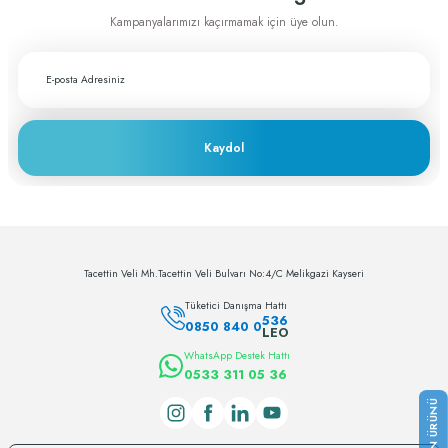
Kampanyalarımızı kaçırmamak için üye olun.
Giriş Yap/Fiyat Öğren
Trepan Frez Seti - Titanyum Kaplama - Özel Stand
Fiyatları görebilmek için üye girişi yapmalısınız
Kaydol
Giriş Yap/Fiyat Öğren
Tacettin Veli Mh.Tacettin Veli Bulvarı No:4/C Melikgazi Kayseri
Tüketici Danışma Hattı
536
0850 840 0
LEO
WhatsApp Destek Hattı
0533 311 05 36