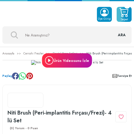
Üye Girişi
Sepet
ARA
Anasayfa
Cerrahi Frezler
Dental Frez Setleri
Niti Brush (Peri-implantitis Fırçası/
Ürün Videosunu İzle
Paylaş
Tavsiye Et
Niti Brush (Peri-implantitis Fırçası/Frezi)- 4
lü Set
(0) Yorum - 0 Puan