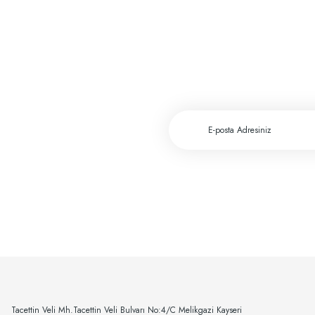
ADEM GÜL | 20/02/2025
Cerrahiye yönelik tüm ihtiyaçlarımı greftburada.com'dan karşılıyorum. Son derec
A... E... | 28/12/2023
Fiyat ve performans için çok teşekkürler
A... A... | 29/11/2023
Greftburada çok profesyonel bir şirket bu sektörün lokomotifi olabilecek potansiyele 
c... h... | 28/11/2023
Deneyimini Paylaş
Tacettin Veli Mh.Tacettin Veli Bulvarı No:4/C Melikgazi Kayseri