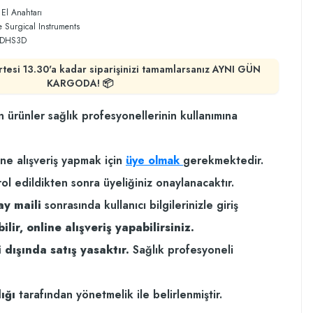
 El Anahtarı
 Surgical Instruments
DHS3D
rtesi 13.30'a kadar siparişinizi tamamlarsanız AYNI GÜN
KARGODA! 📦
n ürünler sağlık profesyonellerinin kullanımına
ine alışveriş yapmak için
üye olmak
gerekmektedir.
rol edildikten sonra üyeliğiniz onaylanacaktır.
ay maili
sonrasında kullanıcı bilgilerinizle giriş
ilir, online alışveriş yapabilirsiniz.
 dışında satış yasaktır.
Sağlık profesyoneli
ığı
tarafından yönetmelik ile belirlenmiştir.