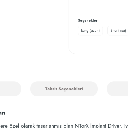
Seçenekler
Long (uzun)
Short(kısa)
Taksit Seçenekleri
rı
ere özel olarak tasarlanmış olan NTorX İmplant Driver, iyi