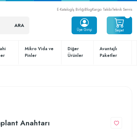
E-Katalog
İş Birliği
Blog
Kargo Takibi
Teknik Servis
ARA
Üye Girişi
Sepet
ahi
Mikro Vida ve
Diğer
Avantajlı
ler
Pinler
Ürünler
Paketler
plant Anahtarı