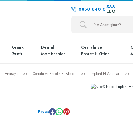
536
0850 840 0
LEO
Kemik
Dental
Cerrahi ve
C
Grefti
Membranlar
Protetik Kitler
A
Anasayfa
Cerrahi ve Protetik El Aletleri
İmplant El Anahtarı
Paylaş