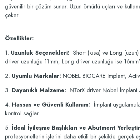
güvenilir bir çözüm sunar. Uzun ömürlü uçları ve kullan
çeker.
Özellikler:
1.
Uzunluk Seçenekleri:
Short (kısa) ve Long (uzun) o
driver uzunluğu 11mm, Long driver uzunluğu ise 16mm'
2.
Uyumlu Markalar:
NOBEL BIOCARE Implant, Acti
3.
Dayanıklı Malzeme:
NTorX driver Nobel İmplant An
4.
Hassas ve Güvenli Kullanım:
İmplant uygulamalar
kontrol sağlar.
5.
İdeal İyileşme Başlıkları ve Abutment Yerleşti
profesyonellerin işlerini daha etkili bir şekilde gerçekle