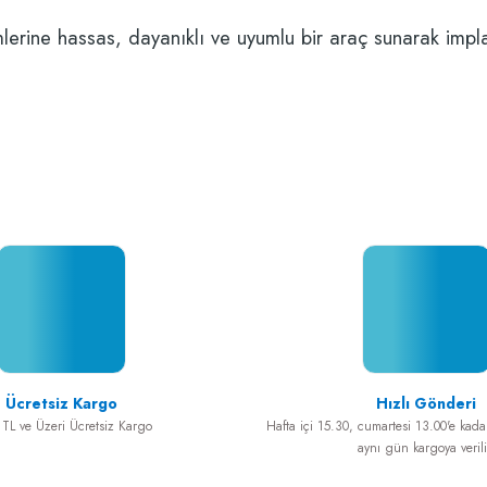
lerine hassas, dayanıklı ve uyumlu bir araç sunarak implan
z gördüğünüz noktaları öneri formunu kullanarak tarafımıza iletebilirsiniz.
Bu ürüne ilk yorumu siz yapın!
i için teşekkürler.
Yorum Yaz
Ücretsiz Kargo
Hızlı Gönderi
TL ve Üzeri Ücretsiz Kargo
Hafta içi 15.30, cumartesi 13.00'e kadar
aynı gün kargoya verili