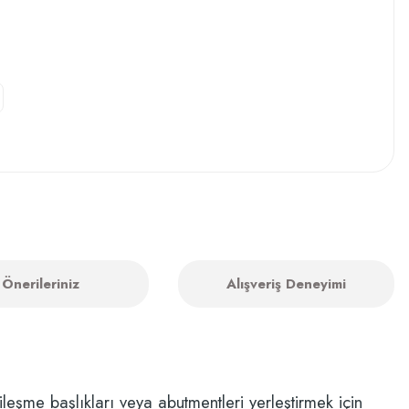
Önerileriniz
Alışveriş Deneyimi
leşme başlıkları veya abutmentleri yerleştirmek için