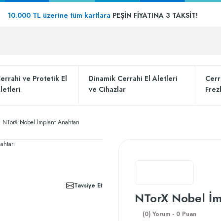
10.000 TL üzerine tüm kartlara
PEŞİN FİYATINA 3 TAKSİT!
errahi ve Protetik El
Dinamik Cerrahi El Aletleri
Cerr
letleri
ve Cihazlar
Frez
NTorX Nobel İmplant Anahtarı
Tavsiye Et
NTorX Nobel İm
(0) Yorum - 0 Puan