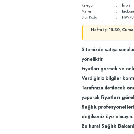
Kategori
İmplant
Marka
Leobone
Stok Kodu
H9V7U
Hafta içi 15.30, Cuma
Sitemizde satışa sunula
yöneliktir.
Fiyatları görmek ve onl
Verdiğiniz bilgiler kont
Tarafınıza iletilecek
on
yaparak
fiyatları göreb
Sağlık profesyonelleri
değilseniz üye olmayın.
Bu kural
Sağlık Bakanl