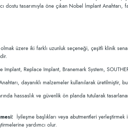
ıcı dostu tasarımıyla öne çıkan Nobel İmplant Anahtarı, fa
lmak üzere iki farklı uzunluk seçeneği, çeşitli klinik sena
dir.
ve
Implant, Replace
Implant, Branemark System, SOUTH
ahtarı, dayanıklı malzemeler kullanılarak üretilmiştir, b
ında hassaslık ve güvenlik ön planda tutularak tasarlana
rmesi:
İyileşme başlıkları veya abutmentleri yerleştirmek 
ştirmelerine yardımcı olur.