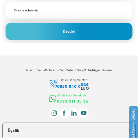
Titanyum Molt Periost Elevatörü
Deneyimini Paylaş
Fiyatları görebilmek için üye girişi yapmalısınız
Giriş Yap/Fiyat Öğren
Kaydol
Fox Periost Elevatörü
Fiyatları görebilmek için üye girişi yapmalısınız
Giriş Yap/Fiyat Öğren
Tacettin Veli Mh.Tacettin Veli Bulvarı No:4/C Melikgazi Kayseri
Tüketici Danışma Hattı
536
0850 840 0
LEO
WhatsApp Destek Hattı
0533 311 05 36
Üyelik