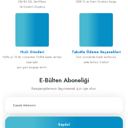
256 Bit SSL Sertifikası
2000 TL ve Üzeri Ücretsiz Kargo
ile Güvenli Alışveriş
Alışveriş sorunsuz
ADEM GÜL | 20/02/2025
Alışveriş sorunsuz idi
Gönder
ADEM GÜL | 20/02/2025
Hızlı Gönderi
Taksitle Ödeme Seçenekleri
Cerrahiye yönelik tüm ihtiyaçlarımı
Hafta içi 15.30, cumartesi 13.00'e kadar verilen
Tüm ürünlerde kredi kartlarına
greftburada.com'dan karşılıyorum. Son
siparişler
vade farksız 3 taksit
derece memnunum
aynı gün kargoya verilir.
A... E... | 28/12/2023
E-Bülten Aboneliği
Fiyat ve performans için çok teşekkürler
Kampanyalarımızı kaçırmamak için üye olun.
A... A... | 29/11/2023
Greftburada çok profesyonel bir şirket bu
sektörün lokomotifi olabilecek potansiyele
sahip
Kaydol
c... h... | 28/11/2023