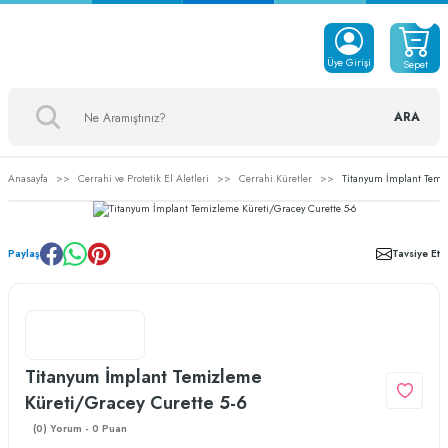
Üye Girişi
Sepet
ARA
Anasayfa
Cerrahi ve Protetik El Aletleri
Cerrahi Küretler
Titanyum İmplant Temiz
Paylaş
Tavsiye Et
Titanyum İmplant Temizleme
Küreti/Gracey Curette 5-6
(0) Yorum - 0 Puan