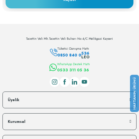
c... h... | 28/11/2023
Deneyimini Paylaş
Tacettin Veli Mh.Tacettin Veli Bulvarı No:4/C Melikgazi Kayseri
Tüketici Danışma Hattı
536
0850 840 0
LEO
WhatsApp Destek Hattı
0533 311 05 36
Üyelik
Kurumsal