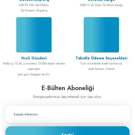
256 Bit SSL Sertifikası
2000 TL ve Üzeri Ücretsiz Kargo
ile Güvenli Alışveriş
Alışveriş sorunsuz
ADEM GÜL | 20/02/2025
Alışveriş sorunsuz idi
Gönder
ADEM GÜL | 20/02/2025
Hızlı Gönderi
Taksitle Ödeme Seçenekleri
Cerrahiye yönelik tüm ihtiyaçlarımı
Hafta içi 15.30, cumartesi 13.00'e kadar verilen
Tüm ürünlerde kredi kartlarına
greftburada.com'dan karşılıyorum. Son
siparişler
vade farksız 3 taksit
derece memnunum
aynı gün kargoya verilir.
A... E... | 28/12/2023
E-Bülten Aboneliği
Fiyat ve performans için çok teşekkürler
Kampanyalarımızı kaçırmamak için üye olun.
A... A... | 29/11/2023
Greftburada çok profesyonel bir şirket bu
sektörün lokomotifi olabilecek potansiyele
sahip
Kaydol