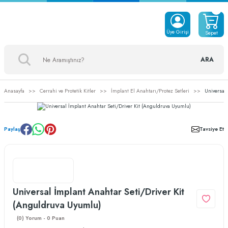
Üye Girişi
Sepet
ARA
Anasayfa
Cerrahi ve Protetik Kitler
İmplant El Anahtarı/Protez Setleri
Universal
Paylaş
Tavsiye Et
Universal İmplant Anahtar Seti/Driver Kit
(Anguldruva Uyumlu)
(0) Yorum - 0 Puan