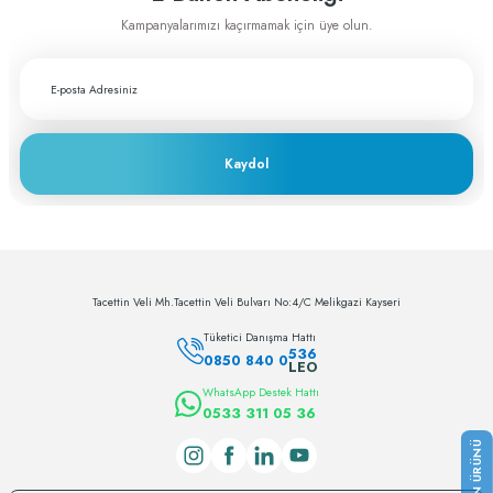
Fiyat ve performans için çok teşekkürler
Kampanyalarımızı kaçırmamak için üye olun.
A... A... | 29/11/2023
Greftburada çok profesyonel bir şirket bu
sektörün lokomotifi olabilecek potansiyele
sahip
Kaydol
c... h... | 28/11/2023
Deneyimini Paylaş
Tacettin Veli Mh.Tacettin Veli Bulvarı No:4/C Melikgazi Kayseri
Tüketici Danışma Hattı
536
0850 840 0
LEO
WhatsApp Destek Hattı
0533 311 05 36