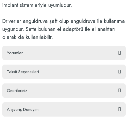
implant sistemleriyle uyumludur.
Driverlar anguldruva şaft olup anguldruva ile kullanıma
uygundur. Sette bulunan el adaptörü ile el anahtarı
olarak da kullanılabilir.
Yorumlar
Taksit Seçenekleri
Bu ürüne ilk yorumu siz yapın!
Önerileriniz
Yorum Yaz
Bu ürünün fiyat bilgisi, resim, ürün açıklamalarında ve diğer konularda
Alışveriş Deneyimi
yetersiz gördüğünüz noktaları öneri formunu kullanarak tarafımıza
iletebilirsiniz.
Görüş ve önerileriniz için teşekkür ederiz.
ufak bir kaç isteğim oldu ve hemen