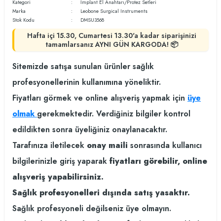
Kategori
İmplant El Anahtarı/Protez Setleri
Marka
Leobone Surgical Instruments
Stok Kodu
DMSU3568
Hafta içi 15.30, Cumartesi 13.30'a kadar siparişinizi
tamamlarsanız AYNI GÜN KARGODA! 📦
Sitemizde satışa sunulan ürünler sağlık
profesyonellerinin kullanımına yöneliktir.
Fiyatları görmek ve online alışveriş yapmak için
üye
olmak
gerekmektedir. Verdiğiniz bilgiler kontrol
edildikten sonra üyeliğiniz onaylanacaktır.
Tarafınıza iletilecek
onay maili
sonrasında kullanıcı
bilgilerinizle giriş yaparak
fiyatları görebilir, online
alışveriş yapabilirsiniz.
Sağlık profesyonelleri dışında satış yasaktır.
Sağlık profesyoneli değilseniz üye olmayın.