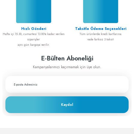
Alışveriş sorunsuz idi
Gönder
ADEM GÜL | 20/02/2025
Hızlı Gönderi
Taksitle Ödeme Seçenekleri
Cerrahiye yönelik tüm ihtiyaçlarımı
Hafta içi 15.30, cumartesi 13.00'e kadar verilen
Tüm ürünlerde kredi kartlarına
greftburada.com'dan karşılıyorum. Son
siparişler
vade farksız 3 taksit
derece memnunum
aynı gün kargoya verilir.
A... E... | 28/12/2023
E-Bülten Aboneliği
Fiyat ve performans için çok teşekkürler
Kampanyalarımızı kaçırmamak için üye olun.
A... A... | 29/11/2023
Greftburada çok profesyonel bir şirket bu
sektörün lokomotifi olabilecek potansiyele
sahip
Kaydol
c... h... | 28/11/2023
Deneyimini Paylaş