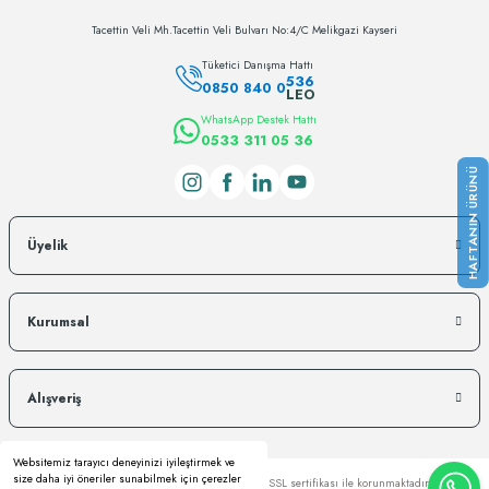
Tacettin Veli Mh.Tacettin Veli Bulvarı No:4/C Melikgazi Kayseri
Tüketici Danışma Hattı
536
0850 840 0
LEO
WhatsApp Destek Hattı
0533 311 05 36
Üyelik
Kurumsal
Alışveriş
Websitemiz tarayıcı deneyinizi iyileştirmek ve
size daha iyi öneriler sunabilmek için çerezler
Copyright © Kredi kartı bilgileriniz 256bit SSL sertifikası ile korunmaktadır.