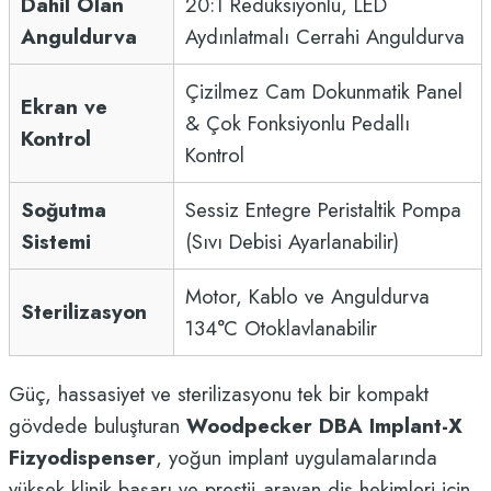
Dahil Olan
20:1 Redüksiyonlu, LED
Anguldurva
Aydınlatmalı Cerrahi Anguldurva
Çizilmez Cam Dokunmatik Panel
Ekran ve
& Çok Fonksiyonlu Pedallı
Kontrol
Kontrol
Soğutma
Sessiz Entegre Peristaltik Pompa
Sistemi
(Sıvı Debisi Ayarlanabilir)
Motor, Kablo ve Anguldurva
Sterilizasyon
134°C Otoklavlanabilir
Güç, hassasiyet ve sterilizasyonu tek bir kompakt
gövdede buluşturan
Woodpecker DBA Implant-X
Fizyodispenser
, yoğun implant uygulamalarında
yüksek klinik başarı ve prestij arayan diş hekimleri için