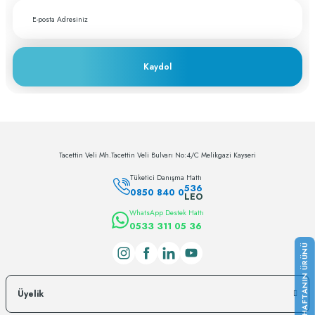
sektörün lokomotifi olabilecek potansiyele
sahip
c... h... | 28/11/2023
Kaydol
Deneyimini Paylaş
Tacettin Veli Mh.Tacettin Veli Bulvarı No:4/C Melikgazi Kayseri
Tüketici Danışma Hattı
536
0850 840 0
LEO
WhatsApp Destek Hattı
0533 311 05 36
Üyelik