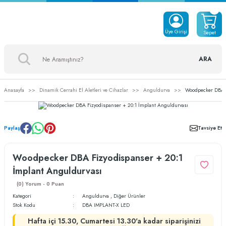
Üye Girişi
Sepet
ARA
Anasayfa
Dinamik Cerrahi El Aletleri ve Cihazlar
Anguldurva
Woodpecker DBA F
Paylaş
Tavsiye Et
Woodpecker DBA Fizyodispanser + 20:1
İmplant Anguldurvası
(0) Yorum - 0 Puan
Kategori
Anguldurva
,
Diğer Ürünler
Stok Kodu
DBA IMPLANT-X LED
Hafta içi 15.30, Cumartesi 13.30'a kadar siparişinizi