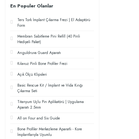
En Populer Olanlar
Ters Tork İmplant Çıkarma Frezi | El Adaptörü
Form
Membran Sabitleme Pini Refill (40 Pinli
Hediyeli Paket)
Anguldruva Guard Aparatı
Kılavuz Pinli Bone Profiler Frezi
Açık Ölçü Klipsleri
Basic Rescue Kit / İmplant ve Vida Kırığı
Çıkarma Seti
Titanyum Uçlu Pin Aplikatörü | Uygulama
Aparatı 2.5mm
All on Four and Six Guide
Bone Profiler Merkezleme Aparatlı - Kore
İmplantlarıyla Uyumlu