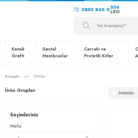
536
0850 840 0
LEO
Kemik
Dental
Cerrahi ve
C
Grefti
Membranlar
Protetik Kitler
A
Anasayfa
EthOss
Ürün Grupları
Stoktakiler
Seçimleriniz
Marka