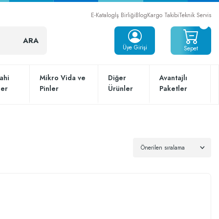
E-Katalog
İş Birliği
Blog
Kargo Takibi
Teknik Servis
ARA
Üye Girişi
Sepet
ahi
Mikro Vida ve
Diğer
Avantajlı
ler
Pinler
Ürünler
Paketler