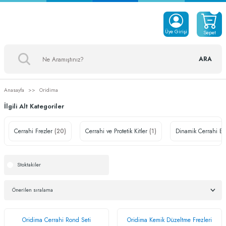
Üye Girişi
Sepet
ARA
Anasayfa
Oridima
İlgili Alt Kategoriler
Cerrahi Frezler
(20)
Cerrahi ve Protetik Kitler
(1)
Dinamik Cerrahi El 
Stoktakiler
Oridima Cerrahi Rond Seti
Oridima Kemik Düzeltme Frezleri