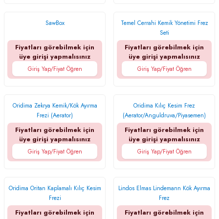
SawBox
Temel Cerrahi Kemik Yönetimi Frez
Seti
Fiyatları görebilmek için
Fiyatları görebilmek için
üye girişi yapmalısınız
üye girişi yapmalısınız
Giriş Yap/Fiyat Öğren
Giriş Yap/Fiyat Öğren
Oridima Zekrya Kemik/Kök Ayırma
Oridima Kılıç Kesim Frez
Frezi (Aerator)
(Aerator/Anguldruva/Piyasemen)
Fiyatları görebilmek için
Fiyatları görebilmek için
üye girişi yapmalısınız
üye girişi yapmalısınız
Giriş Yap/Fiyat Öğren
Giriş Yap/Fiyat Öğren
Oridima Oritan Kaplamalı Kılıç Kesim
Lindos Elmas Lindemann Kök Ayırma
Frezi
Frez
(Aerator/Anguldruva/Piyasemen)
(Aerator/Anguldruva/Piyasemen)
Fiyatları görebilmek için
Fiyatları görebilmek için