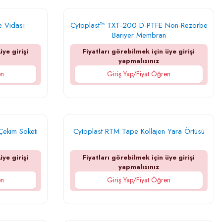
e Vidası
Cytoplast™ TXT-200 D-PTFE Non-Rezorbe
Bariyer Membran
üye girişi
Fiyatları görebilmek için üye girişi
yapmalısınız
en
Giriş Yap/Fiyat Öğren
Çekim Soketi
Cytoplast RTM Tape Kollajen Yara Örtüsü
üye girişi
Fiyatları görebilmek için üye girişi
yapmalısınız
en
Giriş Yap/Fiyat Öğren