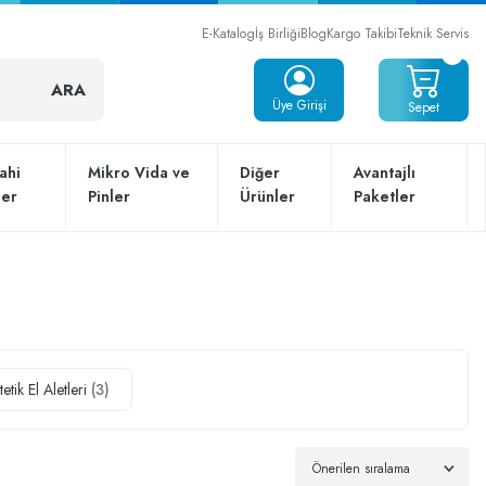
E-Katalog
İş Birliği
Blog
Kargo Takibi
Teknik Servis
ARA
Üye Girişi
Sepet
ahi
Mikro Vida ve
Diğer
Avantajlı
ler
Pinler
Ürünler
Paketler
etik El Aletleri
(3)