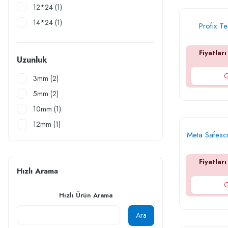
12*24 (1)
14*24 (1)
Profix T
15*20 (1)
17*25 (1)
Fiyatları
Uzunluk
20*25 (1)
G
3mm (2)
20*30 (1)
5mm (2)
10mm (1)
12mm (1)
Meta Safescr
14mm (1)
4mm (1)
Fiyatları
56mm (1)
Hızlı Arama
G
76mm (1)
Hızlı Ürün Arama
8mm (1)
Ara