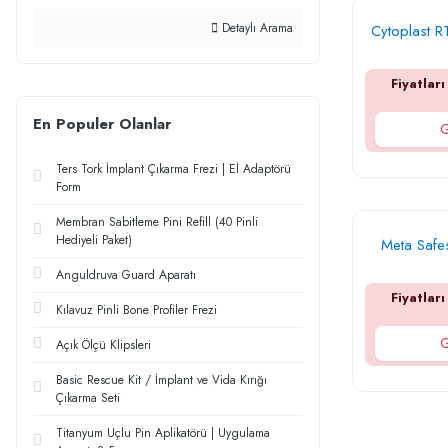
Detaylı Arama
Cytoplast R
Fiyatları
En Populer Olanlar
G
Ters Tork İmplant Çıkarma Frezi | El Adaptörü
Form
Membran Sabitleme Pini Refill (40 Pinli
Hediyeli Paket)
Meta Safes
Anguldruva Guard Aparatı
Fiyatları
Kılavuz Pinli Bone Profiler Frezi
G
Açık Ölçü Klipsleri
Basic Rescue Kit / İmplant ve Vida Kırığı
Çıkarma Seti
Titanyum Uçlu Pin Aplikatörü | Uygulama