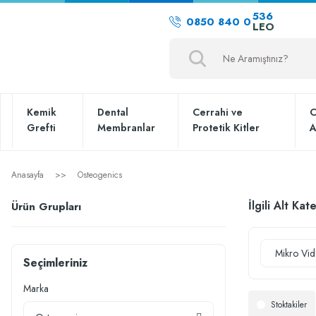
536
0850 840 0
LEO
Kemik
Dental
Cerrahi ve
C
Grefti
Membranlar
Protetik Kitler
A
Anasayfa
Osteogenics
İlgili Alt Kat
Ürün Grupları
Mikro Vid
Seçimleriniz
Marka
Stoktakiler