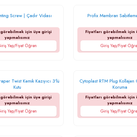
enting Screw | Çadır Vidası
Profix Membran Sabitlem
 görebilmek için üye girişi
Fiyatları görebilmek için 
yapmalısınız
yapmalısınız
iriş Yap/Fiyat Öğren
Giriş Yap/Fiyat Öğr
aper Twist Kemik Kazıyıcı 3'lü
Cytoplast RTM Plug Kollajen 
Kutu
Koruma
 görebilmek için üye girişi
Fiyatları görebilmek için 
yapmalısınız
yapmalısınız
iriş Yap/Fiyat Öğren
Giriş Yap/Fiyat Öğr