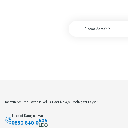
Tacettin Veli Mh.Tacettin Veli Bulvarı No:4/C Melikgazi Kayseri
Tüketici Danışma Hattı
536
0850 840 0
LEO