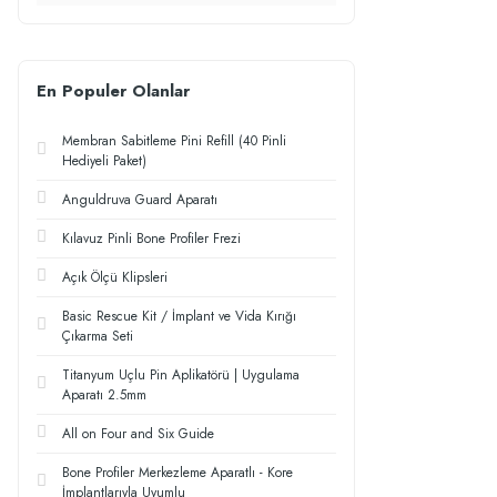
En Populer Olanlar
Membran Sabitleme Pini Refill (40 Pinli
Hediyeli Paket)
Anguldruva Guard Aparatı
Kılavuz Pinli Bone Profiler Frezi
Açık Ölçü Klipsleri
Basic Rescue Kit / İmplant ve Vida Kırığı
Çıkarma Seti
Titanyum Uçlu Pin Aplikatörü | Uygulama
Aparatı 2.5mm
All on Four and Six Guide
Bone Profiler Merkezleme Aparatlı - Kore
İmplantlarıyla Uyumlu