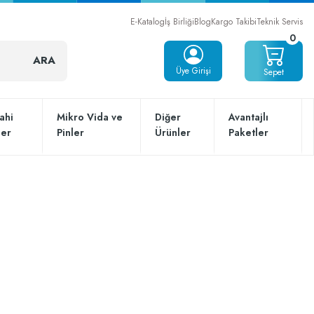
E-Katalog
İş Birliği
Blog
Kargo Takibi
Teknik Servis
0
ARA
Üye Girişi
Sepet
ahi
Mikro Vida ve
Diğer
Avantajlı
ler
Pinler
Ürünler
Paketler