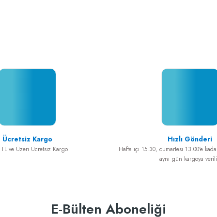
jen Mem ...
Take and Shape Kemik ...
Ücretsiz Kargo
Hızlı Gönderi
TL ve Üzeri Ücretsiz Kargo
Hafta içi 15.30, cumartesi 13.00'e kadar
aynı gün kargoya verili
E-Bülten Aboneliği