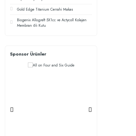
Gold Edge Titanium Cerrahi Makas
Biogenix Allogreft 5X1cc ve Actycoll Kolajen
Membran 6lı Kutu
Sponsor Ürünler