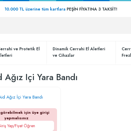
10.000 TL üzerine tüm kartlara
PEŞİN FİYATINA 3 TAKSİT!
errahi ve Protetik El
Dinamik Cerrahi El Aletleri
Cerr
letleri
ve Cihazlar
Frez
 Ağız Içi Yara Bandı
id Ağız İçi Yara Bandı
 görebilmek için üye girişi
yapmalısınız
iriş Yap/Fiyat Öğren