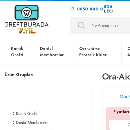
536
0850 840 0
LEO
Kemik
Dental
Cerrahi ve
C
Grefti
Membranlar
Protetik Kitler
A
Ora-Aid
Ürün Grupları
Ora A
Fiyatları
Kemik Grefti
Dental Membranlar
G