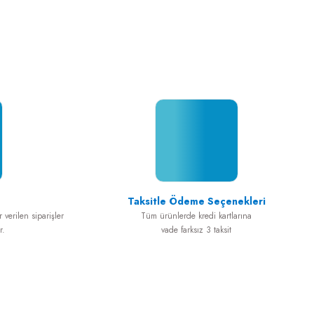
Anycheck İmplant Sta ...
Neobiotech Ridge Wid ...
Taksitle Ödeme Seçenekleri
 verilen siparişler
Tüm ürünlerde kredi kartlarına
r.
vade farksız 3 taksit